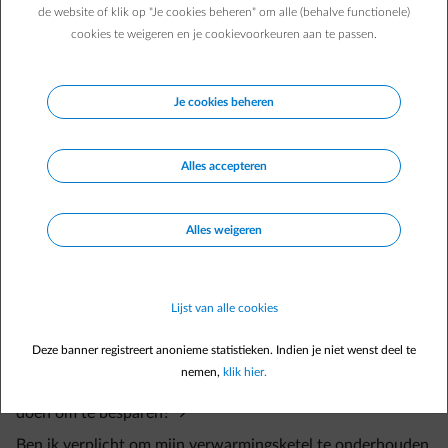
Kan ik mij ook verzekeren tegen een defecte verwarming?
de website of klik op "Je cookies beheren" om alle (behalve functionele)
cookies te weigeren en je cookievoorkeuren aan te passen.
Kan ik boxx gebruiken met mijn nieuwe
verwarmingsinstallatie?
Je cookies beheren
Wat is de duurtijd van mijn onderhoudscontract?
Ik ga verhuizen, wat gebeurt er met mijn
Alles accepteren
onderhoudscontract?
Wanneer ontvang ik mijn keuringsverslag?
Alles weigeren
Wat moet ik doen om mijn promotie of cashback te
krijgen?
Wie kan ik contacteren bij problemen na de installatie?
Lijst van alle cookies
Welke garantie heb ik op mijn nieuwe verwarmingsketel?
Deze banner registreert anonieme statistieken. Indien je niet wenst deel te
Krijg ik een fiscaal attest na het onderhoud?
nemen,
klik hier.
Als ik mijn ketel goed laat onderhouden, kan ik iets extra
doen om te besparen?
Ben ik verplicht om mijn verwarmingsketel te onderhouden