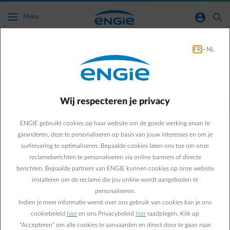
Ga naar de hoofdinhoud
normal-account-circle
search
Menu
FR
-
NL
Wie kan ik contacteren bij problemen na de
herstelling?
Wij respecteren je privacy
Terug naar contactpagina
arrow-left
ENGIE gebruikt cookies op haar website om de goede werking ervan te
Bel ons gerust op 078 35 33 33 als je vragen hebt over de
herstelling.
garanderen, deze te personaliseren op basis van jouw interesses en om je
surfervaring te optimaliseren. Bepaalde cookies laten ons toe om onze
reclameberichten te personaliseren via online banners of directe
berichten. Bepaalde partners van ENGIE kunnen cookies op onze website
installeren om de reclame die jou online wordt aangeboden te
personaliseren.
Indien je meer informatie wenst over ons gebruik van cookies kan je ons
cookiebeleid
hier
en ons Privacybeleid
hier
raadplegen. Klik op
Veelgestelde vragen
“Accepteren” om alle cookies te aanvaarden en direct door te gaan naar