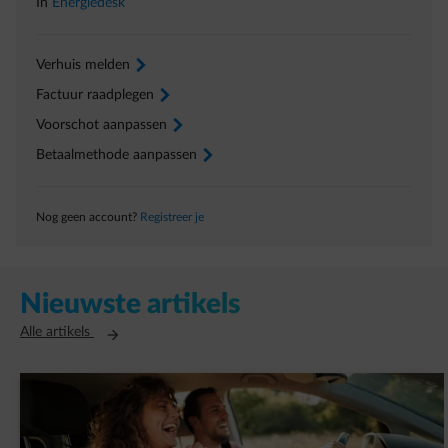
In
Energiedesk
Verhuis melden
arrow-right
Factuur raadplegen
arrow-right
Voorschot aanpassen
arrow-right
Betaalmethode aanpassen
arrow-right
Nog geen account?
Registreer je
Nieuwste artikels
Opent in een nieuw tabblad
Alle artikels