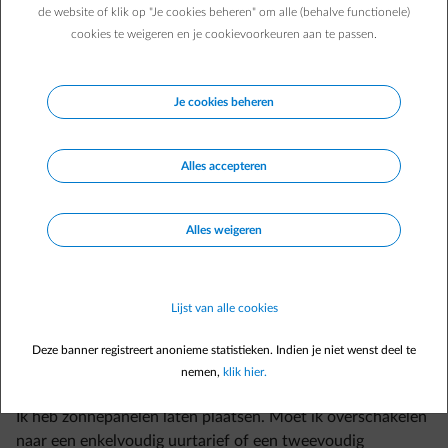
de website of klik op "Je cookies beheren" om alle (behalve functionele)
cookies te weigeren en je cookievoorkeuren aan te passen.
Je cookies beheren
Veelgestelde vragen
Alles accepteren
Wil je meer advies over het plaatsen van zonnepanelen of
plug&play zonnepanelen?
Alles weigeren
Aan wie moet ik de plaatsing van zonnepanelen melden?
Waar kan ik informatie vinden over de beslissingen voor
zonnepanelen in Vlaanderen?
Lijst van alle cookies
Is mijn woning geschikt voor zonnepanelen?
Deze banner registreert anonieme statistieken. Indien je niet wenst deel te
Hoe lang moet ik wachten op de installatie van mijn
nemen,
klik hier.
zonnepanelen?
Ik heb zonnepanelen laten plaatsen. Moet ik overschakelen
naar een enkelvoudig uurtarief of een tweevoudig