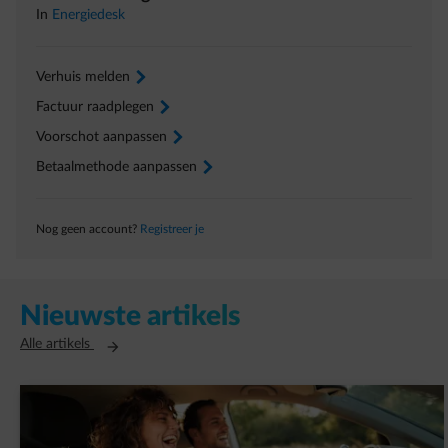
In
Energiedesk
Verhuis melden
arrow-right
Factuur raadplegen
arrow-right
Voorschot aanpassen
arrow-right
Betaalmethode aanpassen
arrow-right
Nog geen account?
Registreer je
Nieuwste artikels
Opent in een nieuw tabblad
Alle artikels