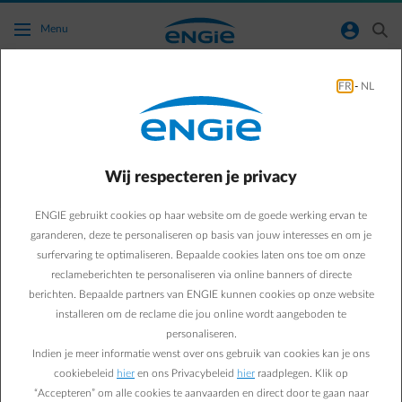
Ga naar de hoofdinhoud
normal-account-circle
search
Menu
FR
-
NL
Hoe kan ik mijn productie en besparing van
mijn zonnepanelen opvolgen?
Wij respecteren je privacy
Terug naar contactpagina
arrow-left
ENGIE gebruikt cookies op haar website om de goede werking ervan te
Je kan de productie van je zonnepanelen opvolgen via de app of de
website van je omvormer. Elk merk omvormer heeft een app of een
garanderen, deze te personaliseren op basis van jouw interesses en om je
website waarmee dit kan. Je installateur kan je hier meer informatie
surfervaring te optimaliseren. Bepaalde cookies laten ons toe om onze
over bezorgen.
reclameberichten te personaliseren via online banners of directe
Heb je een digitale meter, dan weet je precies hoeveel je
berichten. Bepaalde partners van ENGIE kunnen cookies op onze website
zonnepanelen opleveren dankzij onze gratis
ENGIE Smart App
:
installeren om de reclame die jou online wordt aangeboden te
• Bekijk je injectie en afname
personaliseren.
• Per uur, per dag, per maand, per jaar in kWh en euro volgens je
Indien je meer informatie wenst over ons gebruik van cookies kan je ons
contract
cookiebeleid
hier
en ons Privacybeleid
hier
raadplegen. Klik op
• Controleer of je afrekening doorheen het jaar nog in lijn ligt met
“Accepteren” om alle cookies te aanvaarden en direct door te gaan naar
je maandelijkse betalingen