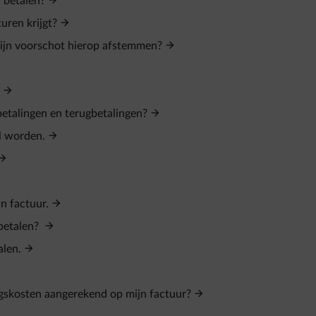
 betalen?
uren krijgt?
 mijn voorschot hierop afstemmen?
betalingen en terugbetalingen?
l worden.
n factuur.
 betalen?
alen.
ngskosten aangerekend op mijn factuur?