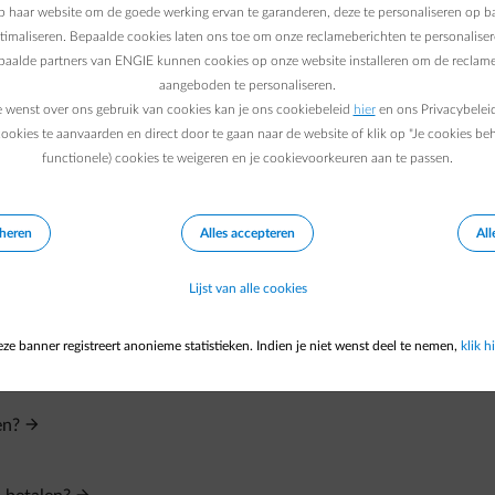
ullen doorgerekend worden.
 haar website om de goede werking ervan te garanderen, deze te personaliseren op ba
ptimaliseren. Bepaalde cookies laten ons toe om onze reclameberichten te personaliser
epaalde partners van ENGIE kunnen cookies op onze website installeren om de reclame
aangeboden te personaliseren.
e wenst over ons gebruik van cookies kan je ons cookiebeleid
hier
en ons Privacybelei
ookies te aanvaarden en direct door te gaan naar de website of klik op "Je cookies be
functionele) cookies te weigeren en je cookievoorkeuren aan te passen.
eheren
Alles accepteren
All
Lijst van alle cookies
ze banner registreert anonieme statistieken. Indien je niet wenst deel te nemen,
klik hi
en?