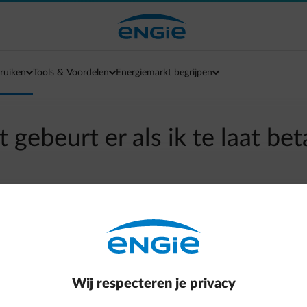
ruiken
Tools & Voordelen
Energiemarkt begrijpen
 gebeurt er als ik te laat bet
arrow-left
Terug naar contactpagina
sturen wij je een eerste herinnering. Betaal je daarna nog steeds 
e kost hiervan wordt aan jou doorgerekend.
 in schijven te betalen, dan kan je altijd een betaalplan aanvra
Wij respecteren je privacy
ringsprocedure volgens de geldende wetgeving van jouw regio. De