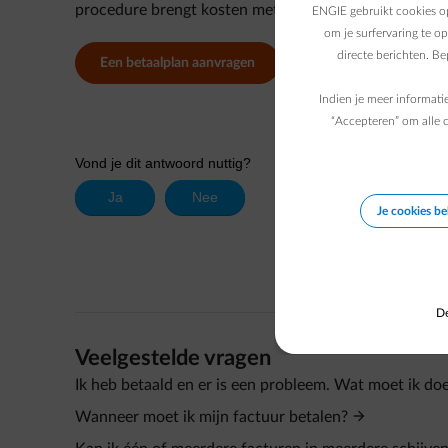
procedure brengt kosten met zich mee die aan jou z
ENGIE gebruikt cookies op
om je surfervaring te o
directe berichten. B
Een betaalplan aanvragen
Indien je meer informati
“Accepteren” om alle c
Je cookies b
De
Veelgestelde vragen
Ik heb betaald en er is een probleem. Wat moet ik do
Wanneer moet ik mijn factuur betalen?