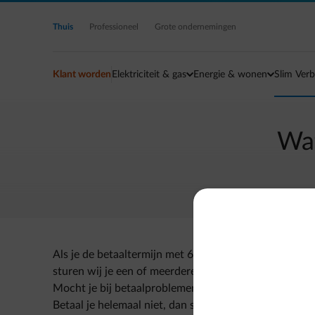
Ga naar de hoofdinhoud
Thuis
Professioneel
Grote ondernemingen
Klant worden
Elektriciteit & gas
Energie & wonen
Slim Verb
Wat
Als je de betaaltermijn met 6 dagen overschrijdt, dan 
sturen wij je een of meerdere herinneringsbrieven. D
Mocht je bij betaalproblemen verkiezen om een factuur
Betaal je helemaal niet, dan starten wij een invorde