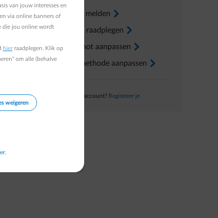
sis van jouw interesses en
Verhuis melden
arrow-right
en via online banners of
 die jou online wordt
Factuur raadplegen
arrow-right
Voorschot aanpassen
arrow-right
d
hier
raadplegen. Klik op
heren" om alle (behalve
Betaalmethode aanpassen
arrow-right
Nog geen account?
Registreer je
es weigeren
er.