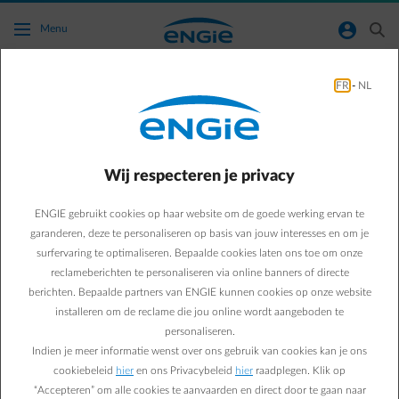
Ga naar de hoofdinhoud
normal-account-circle
search
Menu
FR
-
NL
Waarom werkt de link “Betaal online” niet?
Terug naar contactpagina
arrow-left
Wij respecteren je privacy
Om veiligheidsredenen is de link die vermeld staat in de
oorspronkelijke e-mail van je online factuur, evenals in je
ENGIE gebruikt cookies op haar website om de goede werking ervan te
klantenzone en je Smart App (via « Bekijk je factuur »), slechts één
garanderen, deze te personaliseren op basis van jouw interesses en om je
keer bruikbaar en blijft 18 dagen geldig.
surfervaring te optimaliseren. Bepaalde cookies laten ons toe om onze
Je kan wel altijd een nieuwe link aanvragen tijdens deze
reclameberichten te personaliseren via online banners of directe
geldigheidsperiode.
berichten. Bepaalde partners van ENGIE kunnen cookies op onze website
installeren om de reclame die jou online wordt aangeboden te
personaliseren.
Indien je meer informatie wenst over ons gebruik van cookies kan je ons
cookiebeleid
hier
en ons Privacybeleid
hier
raadplegen. Klik op
“Accepteren” om alle cookies te aanvaarden en direct door te gaan naar