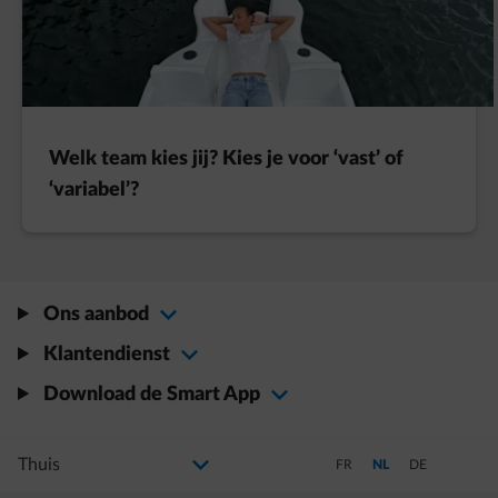
Welk team kies jij? Kies je voor ‘vast’ of
‘variabel’?
Ons aanbod
Klantendienst
Download de Smart App
Selecteer uw profiel
Als u de selectie wijzigt, gaat u naar een nieuwe pagina
Schakel over naar Frans
Schakel over naar Ned
Schakel over na
FR
NL
DE