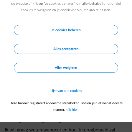
de website of klik op "Je cookies beheren" om alle (behalve functionele)
Veelgestelde vragen
cookies te weigeren en je cookievoorkeuren aan te passen.
Wat gebeurt er als ik te laat betaal?
Ik heb betaald en er is een probleem. Wat moet ik doen?
Je cookies beheren
Wanneer moet ik mijn factuur betalen?
Kan ik één of meerdere facturen in meerdere schijven
Alles accepteren
betalen?
Wil je kiezen wanneer en hoe vaak je je voorschotfacturen
Alles weigeren
krijgt?
Ik ben voor een langere periode afwezig, hoe kan ik mijn
voorschot hierop afstemmen?
Lijst van alle cookies
Wil je meer weten over de betaling van je factuur?
Deze banner registreert anonieme statistieken. Indien je niet wenst deel te
Ik ontvang een betalingsherinnering voor een factuur.
nemen,
klik hier.
Waar kan ik een overzicht vinden van mijn facturen,
betalingen en terugbetalingen?
Ik wil graag weten wanneer en hoe ik terugbetaald zal