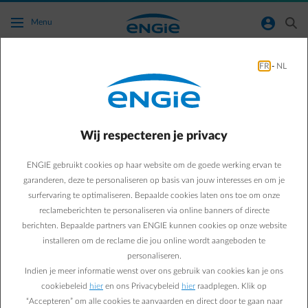
Ga naar de hoofdinhoud
normal-account-circle
search
Menu
FR
-
NL
Vragen over je factuur via e-mail ontvangen
Terug naar contactpagina
arrow-left
Wij respecteren je privacy
Je wenst je energiefactuur per mail te ontvangen of je wil
wijzigingen doorvoeren aan deze geautomatiseerde email? Bekijk
ENGIE gebruikt cookies op haar website om de goede werking ervan te
dan zeker de veelgestelde vragen over de energiefactuur via email.
garanderen, deze te personaliseren op basis van jouw interesses en om je
surfervaring te optimaliseren. Bepaalde cookies laten ons toe om onze
reclameberichten te personaliseren via online banners of directe
berichten. Bepaalde partners van ENGIE kunnen cookies op onze website
Veelgestelde vragen
installeren om de reclame die jou online wordt aangeboden te
Hoe kan ik de verzending van mijn facturen per e-mail
personaliseren.
activeren of wijzigen?
Indien je meer informatie wenst over ons gebruik van cookies kan je ons
Hoe kan ik mijn facturen in de toekomst opnieuw op papier
cookiebeleid
hier
en ons Privacybeleid
hier
raadplegen. Klik op
ontvangen?
“Accepteren” om alle cookies te aanvaarden en direct door te gaan naar