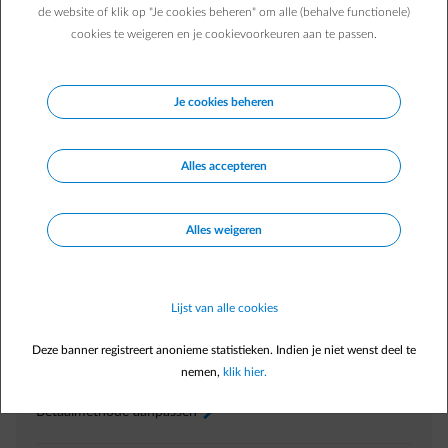
de website of klik op "Je cookies beheren" om alle (behalve functionele)
Hoe kan ik het e-mailadres wijzigen waarop ik mijn
cookies te weigeren en je cookievoorkeuren aan te passen.
facturen ontvang?
Wat moet ik doen als ik de e-mail met mijn factuur niet
ontvangen heb?
Je cookies beheren
Ik heb vragen over de verzending van mijn facturen per e-
mail.
Alles accepteren
Alles weigeren
Direct zelf regelen
In
Energiedesk
Lijst van alle cookies
Verhuis melden
arrow-right
Deze banner registreert anonieme statistieken. Indien je niet wenst deel te
Factuur raadplegen
arrow-right
nemen,
klik hier.
Voorschot aanpassen
arrow-right
Betaalmethode aanpassen
arrow-right