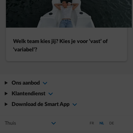
Welk team kies jij? Kies je voor ‘vast’ of
‘variabel’?
Ons aanbod
Klantendienst
Download de Smart App
Selecteer uw profiel
Als u de selectie wijzigt, gaat u naar een nieuwe pagina
Schakel over naar Frans
Schakel over naar Ned
Schakel over na
FR
NL
DE