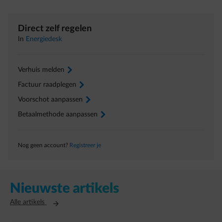
Direct zelf regelen
In
Energiedesk
Verhuis melden
arrow-right
Factuur raadplegen
arrow-right
Voorschot aanpassen
arrow-right
Betaalmethode aanpassen
arrow-right
Nog geen account?
Registreer je
Nieuwste artikels
Opent in een nieuw tabblad
Alle artikels