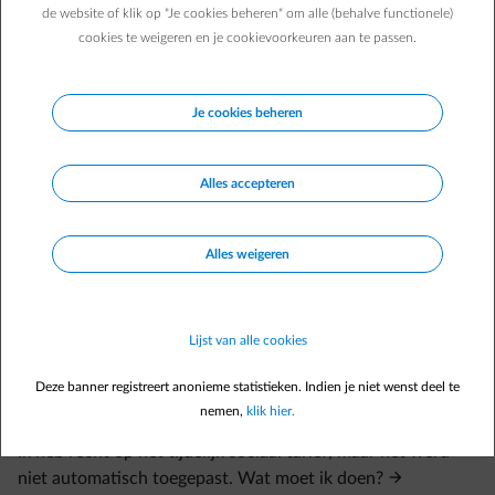
je de brief of e-mail toch gekregen dan hebben wij momenteel nog
de website of klik op "Je cookies beheren" om alle (behalve functionele)
geen informatie van de overheid ontvangen over jouw recht op
cookies te weigeren en je cookievoorkeuren aan te passen.
sociaal tarief. Je hoeft in dat geval niks te doen. Als je toch recht
zou hebben, zal de overheid ons op de hoogte brengen en dan
passen we je contract (indien nodig met terugwerkende kracht)
Je cookies beheren
opnieuw aan.
Alles accepteren
Alles weigeren
Veelgestelde vragen
Ik heb een verhoogde tegemoetkoming. Heb ik dan recht op
Lijst van alle cookies
het tijdelijke sociaal tarief?
Deze banner registreert anonieme statistieken. Indien je niet wenst deel te
Wat moet ik doen om het tijdelijk sociaal tarief aan te
nemen,
klik hier.
vragen?
Ik heb recht op het tijdelijk sociaal tarief, maar het werd
niet automatisch toegepast. Wat moet ik doen?