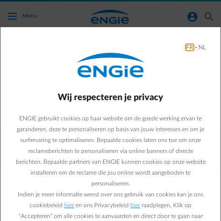
Ga naar de hoofdinhoud
normal-account-circle
search
Menu
FR
-
NL
Ik heb recht op het gewoon sociaal tarief en
niet op het tijdelijk sociaal tarief. Waarom
heb ik deze mail of brief over de stopzetting
Wij respecteren je privacy
tijdelijk sociaal tarief dan gekregen? En wat
moet ik doen om mijn sociaal tarief te
ENGIE gebruikt cookies op haar website om de goede werking ervan te
behouden?
garanderen, deze te personaliseren op basis van jouw interesses en om je
surfervaring te optimaliseren. Bepaalde cookies laten ons toe om onze
reclameberichten te personaliseren via online banners of directe
Terug naar contactpagina
arrow-left
berichten. Bepaalde partners van ENGIE kunnen cookies op onze website
installeren om de reclame die jou online wordt aangeboden te
Om het sociaal tarief te krijgen, moet je voldoen aan een aantal
personaliseren.
voorwaarden die door de overheid vastgelegd werden. In de meeste
gevallen wordt dit tarief automatisch toegewezen. Je moet hiervoor
Indien je meer informatie wenst over ons gebruik van cookies kan je ons
dus niets doen. De FOD Economie laat ons immers om de drie
cookiebeleid
hier
en ons Privacybeleid
hier
raadplegen. Klik op
maanden weten welke klanten hiervoor in aanmerking komen. Heb
“Accepteren” om alle cookies te aanvaarden en direct door te gaan naar