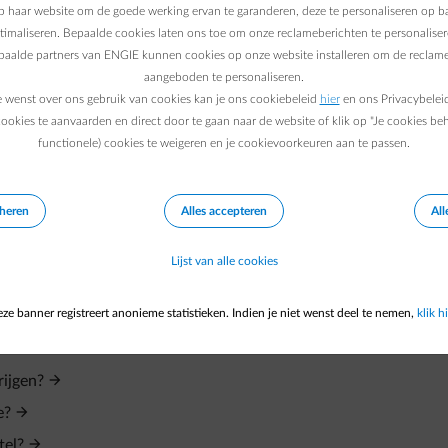
and bedienen en zo veel meer.
 haar website om de goede werking ervan te garanderen, deze te personaliseren op ba
ptimaliseren. Bepaalde cookies laten ons toe om onze reclameberichten te personaliser
epaalde partners van ENGIE kunnen cookies op onze website installeren om de reclame
aangeboden te personaliseren.
e wenst over ons gebruik van cookies kan je ons cookiebeleid
hier
en ons Privacybelei
ookies te aanvaarden en direct door te gaan naar de website of klik op "Je cookies be
functionele) cookies te weigeren en je cookievoorkeuren aan te passen.
eheren
Alles accepteren
All
ing?
Lijst van alle cookies
ze banner registreert anonieme statistieken. Indien je niet wenst deel te nemen,
klik hi
contract?
rijgen?
e?
tel?