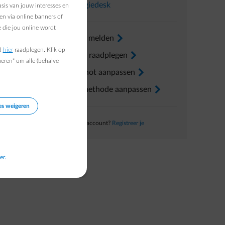
In
Energiedesk
sis van jouw interesses en
en via online banners of
 die jou online wordt
Verhuis melden
arrow-right
d
hier
raadplegen. Klik op
Factuur raadplegen
arrow-right
heren" om alle (behalve
Voorschot aanpassen
arrow-right
Betaalmethode aanpassen
arrow-right
es weigeren
Nog geen account?
Registreer je
er.