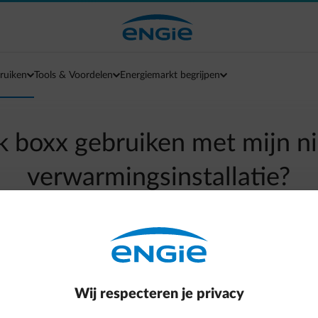
ruiken
Tools & Voordelen
Energiemarkt begrijpen
k boxx gebruiken met mijn 
verwarmingsinstallatie?
arrow-left
Terug naar contactpagina
de markt zijn compatibel met boxx. boxx is de enigste intelligent
Wij respecteren je privacy
gelt als jouw verbruik opvolgt. Bovendien kan je ook de product