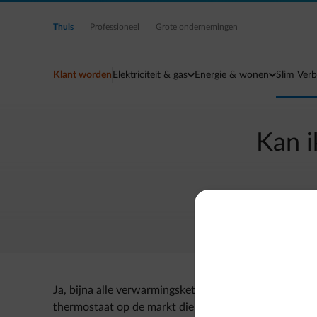
Ga naar de hoofdinhoud
Thuis
Professioneel
Grote ondernemingen
Klant worden
Elektriciteit & gas
Energie & wonen
Slim Verb
Kan i
Ja, bijna alle verwarmingsketels op gas en mazout op 
thermostaat op de markt die zowel de temperatuur re