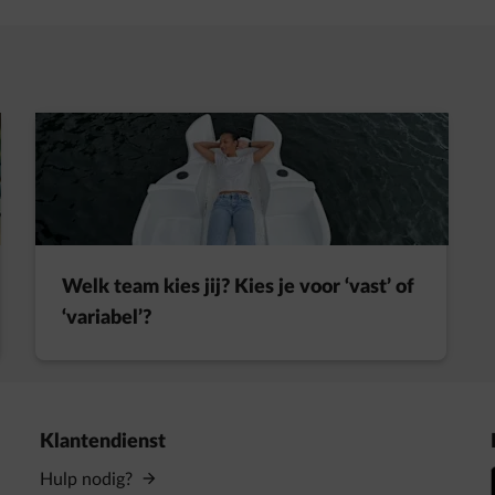
t in een nieuw tabblad
Welk team kies jij? Kies je voor ‘vast’ of
‘variabel’?
Klantendienst
Hulp nodig?