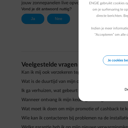
jouw zonnepanelen live opvolgen, lampen vanop afst
ENGIE gebruikt cookies op
om je surfervaring te o
directe berichten. B
Indien je meer informati
“Accepteren” om alle c
Je cookies b
Veelgestelde vragen
Kan ik mij ook verzekeren tegen een defecte verwarm
Wat is de duurtijd van mijn onderhoudscontract?
De
Ik ga verhuizen, wat gebeurt er met mijn onderhouds
Wanneer ontvang ik mijn keuringsverslag?
Wat moet ik doen om mijn promotie of cashback te k
Wie kan ik contacteren bij problemen na de installati
Welke garantie heb ik op mijn nieuwe verwarmingske