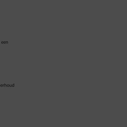
 een
derhoud