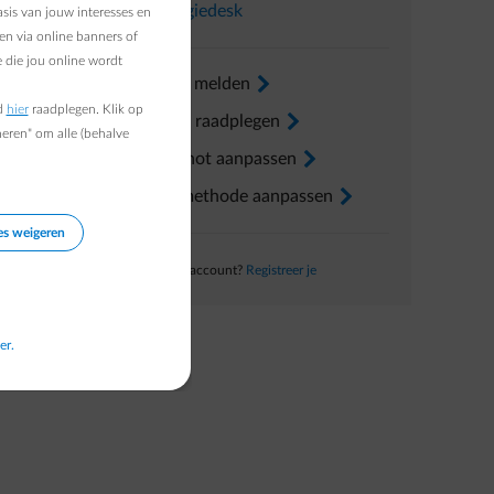
In
Energiedesk
sis van jouw interesses en
r beeld
en via online banners of
 die jou online wordt
Verhuis melden
arrow-right
d
hier
raadplegen. Klik op
Factuur raadplegen
arrow-right
heren" om alle (behalve
Voorschot aanpassen
arrow-right
Betaalmethode aanpassen
arrow-right
es weigeren
Nog geen account?
Registreer je
er.