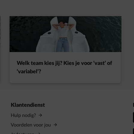
t in een nieuw tabblad
Welk team kies jij? Kies je voor ‘vast’ of
‘variabel’?
Klantendienst
Hulp nodig?
Voordelen voor jou