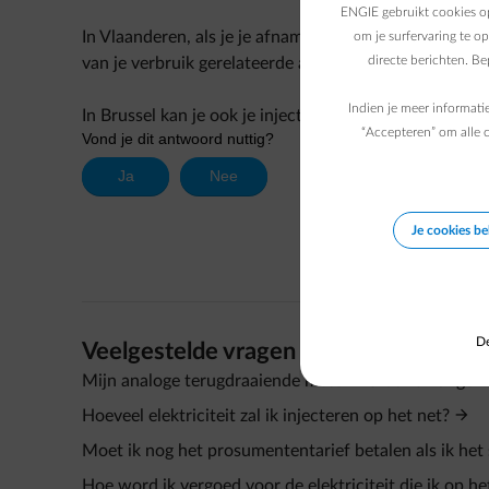
ENGIE gebruikt cookies op
In Vlaanderen, als je je afname en injectie wil bijhou
om je surfervaring te o
directe berichten. B
van je verbruik gerelateerde aanbetaling, kan je onze
Indien je meer informati
In Brussel kan je ook je injectie nauwlettender opvol
“Accepteren” om alle c
Je cookies b
De
Veelgestelde vragen
Mijn analoge terugdraaiende meter wordt vervangen d
Hoeveel elektriciteit zal ik injecteren op het net?
Moet ik nog het prosumententarief betalen als ik het 
Hoe word ik vergoed voor de elektriciteit die ik op he