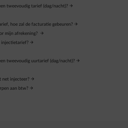
een tweevoudig tarief (dag/nacht)?
rief, hoe zal de facturatie gebeuren?
oor mijn afrekening?
njectietarief?
 een tweevoudig uurtarief (dag/nacht)?
t net injecteer?
worpen aan btw?