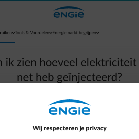
ruiken
Tools & Voordelen
Energiemarkt begrijpen
ik zien hoeveel elektriciteit
net heb geïnjecteerd?
arrow-left
Terug naar contactpagina
id elektriciteit die je op het net hebt geïnjecteerd en de finan
Wij respecteren je privacy