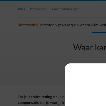
Ga naar de hoofdinhoud
Thuis
Professioneel
Grote ondernemingen
Klant worden
Elektriciteit & gas
Energie & wonen
Slim Verb
Waar kan 
Op je
jaarafrekening
zie je de details van de
hoeveelhe
compensatie
die je voor je injectie hebt ontvangen.