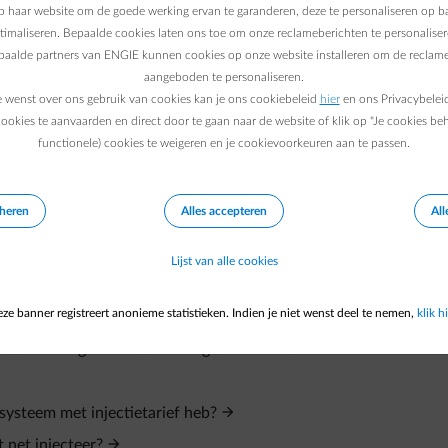
 haar website om de goede werking ervan te garanderen, deze te personaliseren op ba
den, ga dan naar de
website van Fluvius
. En voor een nauwkeurige
ptimaliseren. Bepaalde cookies laten ons toe om onze reclameberichten te personaliser
epaalde partners van ENGIE kunnen cookies op onze website installeren om de reclame
Smart app
nu raadplegen.
aangeboden te personaliseren.
e wenst over ons gebruik van cookies kan je ons cookiebeleid
hier
en ons Privacybelei
gen door maandelijks metingen uit te voeren via je meter.
ookies te aanvaarden en direct door te gaan naar de website of klik op "Je cookies be
functionele) cookies te weigeren en je cookievoorkeuren aan te passen.
eheren
Alles accepteren
All
Lijst van alle cookies
ze banner registreert anonieme statistieken. Indien je niet wenst deel te nemen,
klik hi
oor een digitale meter. Wat gebeurt er nadien?
systeem met injectietarief heb?
t net injecteer?