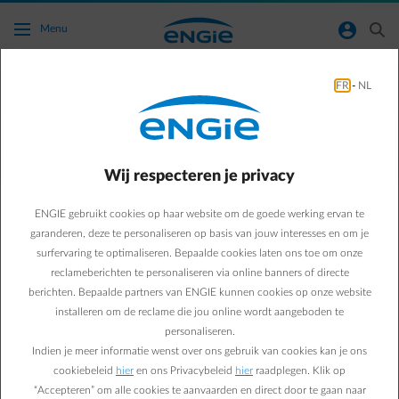
Ga naar de hoofdinhoud
normal-account-circle
search
Menu
FR
-
NL
Waar en hoe de Smart app downloaden?
Terug naar contactpagina
arrow-left
Wij respecteren je privacy
Je kunt de Smart app downloaden op de
App Store (iOS)
en
Google Play Store (Android)
, onder de naam "ENGIE Smart app".
ENGIE gebruikt cookies op haar website om de goede werking ervan te
garanderen, deze te personaliseren op basis van jouw interesses en om je
surfervaring te optimaliseren. Bepaalde cookies laten ons toe om onze
reclameberichten te personaliseren via online banners of directe
berichten. Bepaalde partners van ENGIE kunnen cookies op onze website
installeren om de reclame die jou online wordt aangeboden te
personaliseren.
Indien je meer informatie wenst over ons gebruik van cookies kan je ons
Veelgestelde vragen
cookiebeleid
hier
en ons Privacybeleid
hier
raadplegen. Klik op
Ik kan in de Smart app niet inloggen, ik krijg een
“Accepteren” om alle cookies te aanvaarden en direct door te gaan naar