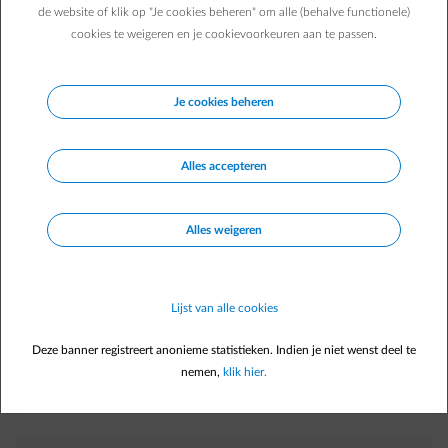
foutmelding.
de website of klik op "Je cookies beheren" om alle (behalve functionele)
Hoe activeer ik de Smart app voor mijn woning?
cookies te weigeren en je cookievoorkeuren aan te passen.
Mijn digitale meter werd net geïnstalleerd, en toch zegt de
Smart App dat ik er geen heb
Je cookies beheren
Kan ik de Smart App voor mijn tweede woning ook
gebruiken?
Alles accepteren
Kan ik inloggen op de app met een ander account?
Hoe stel ik mijn wachtwoord opnieuw in?
Alles weigeren
Hoe log ik mijn huidige sessie uit in de app?
Hoe kan ik mijn account op alle toestellen ineens
uitloggen?
Lijst van alle cookies
Hoe kan ik stoppen met het gebruik van de app en zorgen
Deze banner registreert anonieme statistieken. Indien je niet wenst deel te
dat ENGIE geen gegevens meer ontvangt?
nemen,
klik hier.
Hoe kan ik mijn account van de Smart app verwijderen?