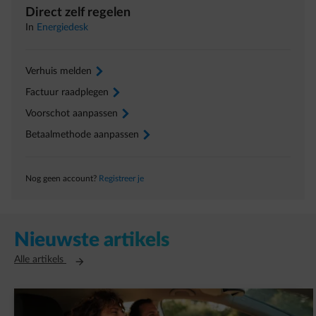
Direct zelf regelen
In
Energiedesk
Verhuis melden
arrow-right
Factuur raadplegen
arrow-right
Voorschot aanpassen
arrow-right
Betaalmethode aanpassen
arrow-right
Nog geen account?
Registreer je
Nieuwste artikels
Opent in een nieuw tabblad
Alle artikels