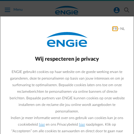
Ga naar de hoofdinhoud
normal-account-circle
search
Menu
FR
-
NL
Hoeveel elektriciteit zal ik injecteren op het
net?
Wij respecteren je privacy
Terug naar contactpagina
arrow-left
ENGIE gebruikt cookies op haar website om de goede werking ervan te
Dat hangt af van het
vermogen van je installatie en je zelfverbruik
,
dus de hoeveelheid elektriciteit die je onmiddellijk (voor je
garanderen, deze te personaliseren op basis van jouw interesses en om je
professionele activiteiten) verbruikt in verhouding tot de productie
surfervaring te optimaliseren. Bepaalde cookies laten ons toe om onze
van je zonnepanelen.
Hoe hoger je zelfverbruik, hoe minder
reclameberichten te personaliseren via online banners of directe
elektriciteit je op het net injecteert
.
berichten. Bepaalde partners van ENGIE kunnen cookies op onze website
installeren om de reclame die jou online wordt aangeboden te
Met andere woorden, als
je overdag bepaalde elektrische apparaten
personaliseren.
gebruikt (of van op afstand programmeert) of een elektrische auto
Indien je meer informatie wenst over ons gebruik van cookies kan je ons
oplaadt
wanneer je zonnepanelen elektriciteit produceren,
zal je
cookiebeleid
hier
en ons Privacybeleid
hier
raadplegen. Klik op
proportioneel minder elektriciteit op het net injecteren
.
Je
“Accepteren” om alle cookies te aanvaarden en direct door te gaan naar
zelfverbruik zal dus hoger liggen
. In België verbruikt een