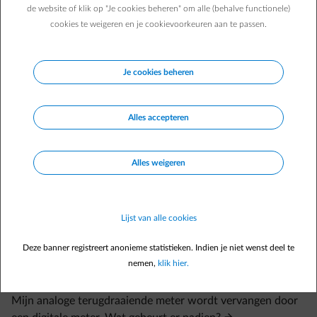
de website of klik op "Je cookies beheren" om alle (behalve functionele)
professionele klant met zonnepanelen gemiddeld ~70% van de
elektriciteit die hij produceert en injecteert hij de resterende ~30%
cookies te weigeren en je cookievoorkeuren aan te passen.
op het net (tegenover ~30% zelfverbruik en ~70% injectie voor een
residentiele klant).
Je cookies beheren
Een
andere manier om je zelfverbruik te beïnvloeden is door te
investeren in een batterij
. Zo kan je je energie tijdelijk opslaan en
gebruiken zonder dat je deze hoeft af te nemen en injecteren op
Alles accepteren
het net, bijvoorbeeld na zonsondergang in de winter of wanneer je
bepaalde elektrische apparaten 's nachts wilt laten werken.
Ontdek
de voordelen en premies die verbonden zijn aan een thuisbatterij in
Alles weigeren
Vlaanderen
.
Lijst van alle cookies
Deze banner registreert anonieme statistieken. Indien je niet wenst deel te
nemen,
klik hier.
Veelgestelde vragen
Mijn analoge terugdraaiende meter wordt vervangen door