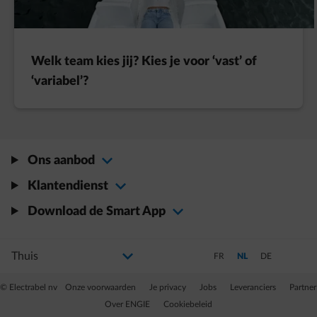
Welk team kies jij? Kies je voor ‘vast’ of
‘variabel’?
Ons aanbod
Klantendienst
Download de Smart App
Selecteer uw profiel
Als u de selectie wijzigt, gaat u naar een nieuwe pagina
Schakel over naar Frans
Schakel over naar Ned
Schakel over na
FR
NL
DE
© Electrabel nv
Onze voorwaarden
Je privacy
Jobs
Leveranciers
Partner
Over ENGIE
Cookiebeleid