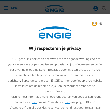
Ga naar de hoofdinhoud
normal-account-circle
search
Menu
FR
-
NL
Op welke factuur (of facturen) zal ik het
federaal basispakket voor elektriciteit en/of
gas terugvinden?
Wij respecteren je privacy
Terug naar contactpagina
arrow-left
ENGIE gebruikt cookies op haar website om de goede werking ervan te
garanderen, deze te personaliseren op basis van jouw interesses en om je
Engie zal het bedrag van het federaal basispakket zoveel als
surfervaring te optimaliseren. Bepaalde cookies laten ons toe om onze
mogelijk verrekenen met de eerste elektriciteits- en/of gasfactuur
reclameberichten te personaliseren via online banners of directe
die we opmaken vanaf 21 november 2022* (en uiterlijk tegen 31
berichten. Bepaalde partners van ENGIE kunnen cookies op onze website
december 2022).
Dit kan zowel over een tussentijdse factuur of een (slot)afrekening
installeren om de reclame die jou online wordt aangeboden te
gaan.
personaliseren.
Indien je in de periode tussen 21 november en 31 december 2022
Indien je meer informatie wenst over ons gebruik van cookies kan je ons
geen factuur krijgt (vb. je ontvangt 3-maandelijkse voorschotten of
cookiebeleid
hier
en ons Privacybeleid
hier
raadplegen. Klik op
je hebt geen contract meer na 30 september 2022 en je ontving al
“Accepteren” om alle cookies te aanvaarden en direct door te gaan naar