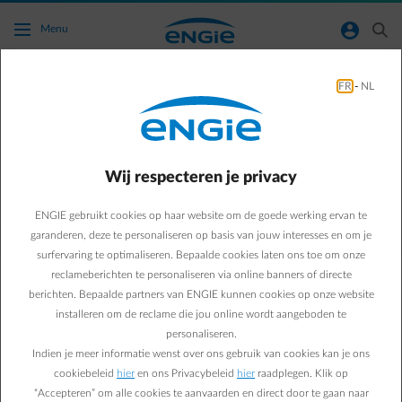
Ga naar de hoofdinhoud
normal-account-circle
search
Menu
FR
-
NL
Ik heb mijn wagen gekoppeld, maar de Smart
App van ENGIE geeft niet meteen de
informatie van mijn wagen weer. Wat kan ik
Wij respecteren je privacy
doen?
ENGIE gebruikt cookies op haar website om de goede werking ervan te
Terug naar contactpagina
arrow-left
garanderen, deze te personaliseren op basis van jouw interesses en om je
surfervaring te optimaliseren. Bepaalde cookies laten ons toe om onze
Als je je wagen hebt verbonden, kan het een paar minuutjes duren
reclameberichten te personaliseren via online banners of directe
voordat de info in de Smart App verschijnt. Duurt het langer? Sluit
berichten. Bepaalde partners van ENGIE kunnen cookies op onze website
dan gewoon de Smart App af, wacht 5 minuutjes en start de Smart
installeren om de reclame die jou online wordt aangeboden te
App opnieuw. Werkt dat nog steeds niet? Probeer dan even de
personaliseren.
wagen los te koppelen en opnieuw te verbinden in de Smart App.
Indien je meer informatie wenst over ons gebruik van cookies kan je ons
cookiebeleid
hier
en ons Privacybeleid
hier
raadplegen. Klik op
“Accepteren” om alle cookies te aanvaarden en direct door te gaan naar