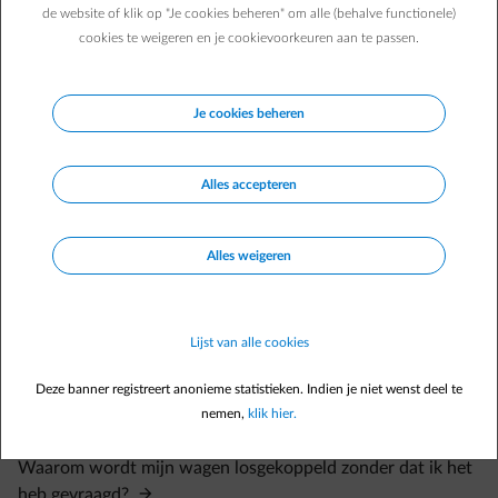
de website of klik op "Je cookies beheren" om alle (behalve functionele)
cookies te weigeren en je cookievoorkeuren aan te passen.
Je cookies beheren
Veelgestelde vragen
Met welke wagens werkt Smart Charge ? Kan ik mijn
automerk verbinden met de Smart App ?
Alles accepteren
Hoe verbind ik mijn wagen met de Smart App van ENGIE ?
Alles weigeren
Het lukt niet om mijn wagen te verbinden. Wat kan ik doen
?
Mijn auto is niet compatibel met de Smart App. Wat kan ik
Lijst van alle cookies
doen?
Deze banner registreert anonieme statistieken. Indien je niet wenst deel te
Kan ik de Smart App van ENGIE gebruiken in combinatie
nemen,
klik hier.
met een andere app om mijn wagen op te laden?
Waarom wordt mijn wagen losgekoppeld zonder dat ik het
heb gevraagd?