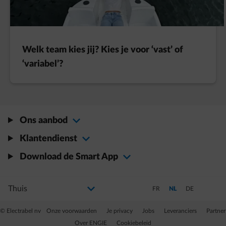
Welk team kies jij? Kies je voor ‘vast’ of
‘variabel’?
Ons aanbod
Klantendienst
Download de Smart App
Selecteer uw profiel
Als u de selectie wijzigt, gaat u naar een nieuwe pagina
Schakel over naar Frans
Schakel over naar Ned
Schakel over na
FR
NL
DE
© Electrabel nv
Onze voorwaarden
Je privacy
Jobs
Leveranciers
Partner
Over ENGIE
Cookiebeleid