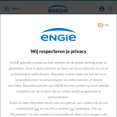
Ga naar de hoofdinhoud
normal-account-circle
search
Menu
FR
-
NL
Kan ik een tweede wagen verbinden met de
Smart App?
Wij respecteren je privacy
Terug naar contactpagina
arrow-left
ENGIE gebruikt cookies op haar website om de goede werking ervan te
Je kan meerdere wagens en meerdere merken verbinden met de
Smart Charge dienst, hierop is er geen echte beperking. Je moet
garanderen, deze te personaliseren op basis van jouw interesses en om je
hiervoor een account hebben/aanmaken bij je wagenmerk. Je kan
surfervaring te optimaliseren. Bepaalde cookies laten ons toe om onze
echter per wagenmerk maar 1 account verbinden, alle wagens
reclameberichten te personaliseren via online banners of directe
onder deze account zullen automatisch toegevoegd worden voor
berichten. Bepaalde partners van ENGIE kunnen cookies op onze website
slim laden. Het is niet mogelijk om onder een merkaccount zelf te
installeren om de reclame die jou online wordt aangeboden te
kiezen welke wagen(s) je wenst toe te voegen. Als je maar 1 wagen
personaliseren.
slim wil laden raden we je aan om slim laden uit te schakelen
Indien je meer informatie wenst over ons gebruik van cookies kan je ons
voor de andere wagen(s).
cookiebeleid
hier
en ons Privacybeleid
hier
raadplegen. Klik op
“Accepteren” om alle cookies te aanvaarden en direct door te gaan naar