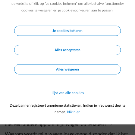
de website of klik op "Je cookies beheren" om alle (behalve functionele)
cookies te weigeren en je cookievoorkeuren aan te passen.
Je cookies beheren
Veelgestelde vragen
Met welke wagens werkt Smart Charge ? Kan ik mijn
Alles accepteren
automerk verbinden met de Smart App ?
Hoe verbind ik mijn wagen met de Smart App van ENGIE ?
Alles weigeren
Het lukt niet om mijn wagen te verbinden. Wat kan ik doen
?
Lijst van alle cookies
Mijn auto is niet compatibel met de Smart App. Wat kan ik
Deze banner registreert anonieme statistieken. Indien je niet wenst deel te
doen?
nemen,
klik hier.
Kan ik de Smart App van ENGIE gebruiken in combinatie
met een andere app om mijn wagen op te laden?
Waarom wordt mijn wagen losgekoppeld zonder dat ik het