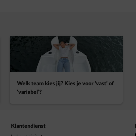
t in een nieuw tabblad
Welk team kies jij? Kies je voor ‘vast’ of
‘variabel’?
Klantendienst