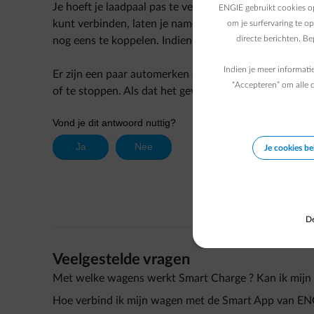
Je hoeft je laadpaal pas te verbinden als de Smart 
ENGIE gebruikt cookies op
kunt verbinden, laten je namelijk toe om het laden via
om je surfervaring te o
directe berichten. B
nog eens te koppelen. Indien je dit doet zal dit extra 
Indien je meer informati
Er zijn een paar automerken die je wel kunt koppelen
“Accepteren” om alle c
of te stoppen. Als dat het geval is, laat de app het w
Je cookies b
De
Veelgestelde vragen
Met welke wagens werkt Smart Charge ? Kan ik mijn
Hoe verbind ik mijn wagen met de Smart App van EN