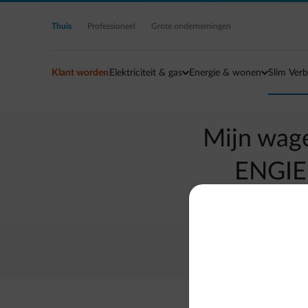
Ga naar de hoofdinhoud
Thuis
Professioneel
Grote ondernemingen
Klant worden
Elektriciteit & gas
Energie & wonen
Slim Verb
Mijn wag
ENGIE.