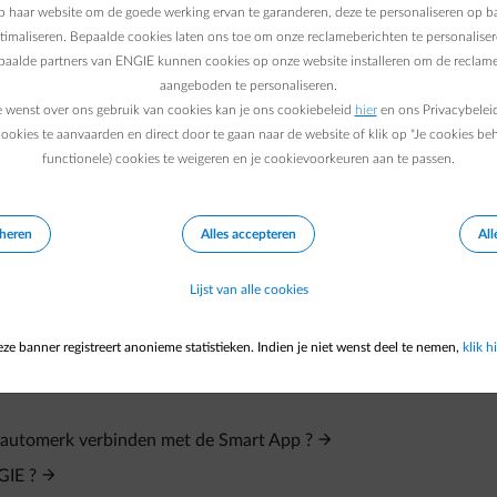
App erom vraagt. De meeste wagens die je met de Smart App van 
 haar website om de goede werking ervan te garanderen, deze te personaliseren op ba
 de wagen zelf te regelen. Dus dan kan je maar hoef je je laadpaa
ptimaliseren. Bepaalde cookies laten ons toe om onze reclameberichten te personaliser
epaalde partners van ENGIE kunnen cookies op onze website installeren om de reclame
stabiliteit aan je laadervaring toevoegen.
aangeboden te personaliseren.
e wenst over ons gebruik van cookies kan je ons cookiebeleid
hier
en ons Privacybelei
, maar waarbij de wagen niet toestaat om van afstand het laden 
ookies te aanvaarden en direct door te gaan naar de website of klik op "Je cookies be
eten en vraagt hij om je laadpaal te verbinden.
functionele) cookies te weigeren en je cookievoorkeuren aan te passen.
eheren
Alles accepteren
All
Lijst van alle cookies
ze banner registreert anonieme statistieken. Indien je niet wenst deel te nemen,
klik hi
 automerk verbinden met de Smart App ?
GIE ?