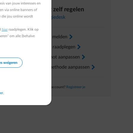
ENGIE
sis van jouw interesses en
Direct zelf regelen
l niet ook
en via online banners of
 die jou online wordt
In
Energiedesk
d
hier
raadplegen. Klik op
te starten
heren" om alle (behalve
Verhuis melden
arrow-right
Factuur raadplegen
arrow-right
Voorschot aanpassen
arrow-right
es weigeren
Betaalmethode aanpassen
arrow-right
Nog geen account?
Registreer je
er.