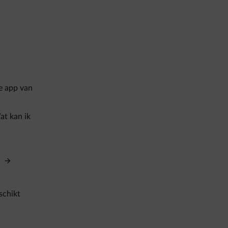
e app van
at kan ik
?
schikt