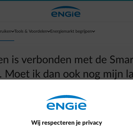
ruiken
Tools & Voordelen
Energiemarkt begrijpen
en is verbonden met de Smar
 Moet ik dan ook nog mijn l
verbinden?
arrow-left
Terug naar contactpagina
Wij respecteren je privacy