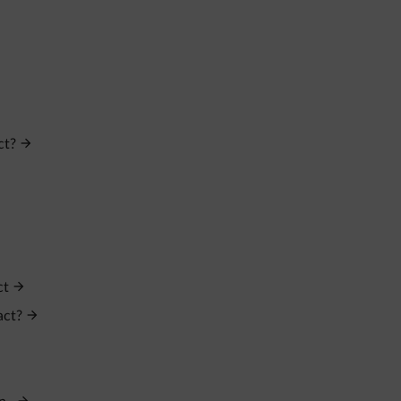
ct?
ct
act?