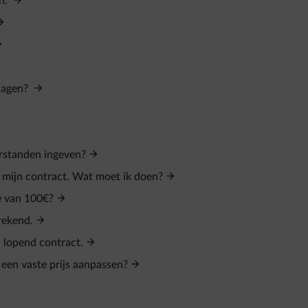
en.
rlagen?
erstanden ingeven?
n mijn contract. Wat moet ik doen?
e van 100€?
rekend.
n lopend contract.
r een vaste prijs aanpassen?