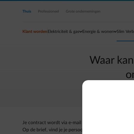
Ga naar de hoofdinhoud
Thuis
Professioneel
Grote ondernemingen
Klant worden
Elektriciteit & gas
Energie & wonen
Slim Verb
Waar kan 
o
Je contract wordt via e-mail of brief opgestuurd.
Op de brief, vind je je persoonlijke code terug op he