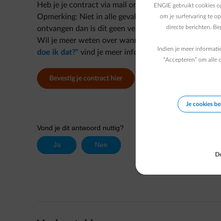
Heb je je contract via mail ontvangen, dan zal deze pe
ENGIE gebruikt cookies op
Opmerking: Niet in alle gevallen dien je je contract t
om je surfervaring te o
directe berichten. B
ontvangen dan is dit geen vergetelheid maar omdat in
Wil je meer weten over wanneer en hoe je je contrac
Indien je meer informati
doe ik dat?"
vind je meer informatie.
“Accepteren” om alle c
Bevestig je contract hier
Je cookies b
De