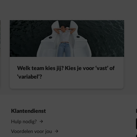
t in een nieuw tabblad
Welk team kies jij? Kies je voor ‘vast’ of
‘variabel’?
Klantendienst
Hulp nodig?
Voordelen voor jou