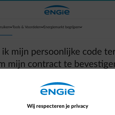
ruiken
Tools & Voordelen
Energiemarkt begrijpen
ik mijn persoonlijke code t
m mijn contract te bevestige
arrow-left
Terug naar contactpagina
Wij respecteren je privacy
t antwoordformulier.