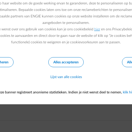
rsoonlijke code in de e-mail terug te vinden zijn.
 haar website om de goede werking ervan te garanderen, deze te personaliseren op ba
e bevestigen. Als je geen persoonlijke code op je contract/ e-mail
ptimaliseren. Bepaalde cookies laten ons toe om onze reclameberichten te personaliser
epaalde partners van ENGIE kunnen cookies op onze website installeren om de reclame
 jouw geval geen bevestiging nodig is.
aangeboden te personaliseren.
t moet activeren? In onze
FAQ "Moet ik mijn contract bevestige
e wenst over ons gebruik van cookies kan je ons cookiebeleid
hier
en ons Privacybelei
ookies te aanvaarden en direct door te gaan naar de website of klik op "Je cookies be
functionele) cookies te weigeren en je cookievoorkeuren aan te passen.
eheren
Alles accepteren
All
Lijst van alle cookies
ze banner registreert anonieme statistieken. Indien je niet wenst deel te nemen,
klik hi