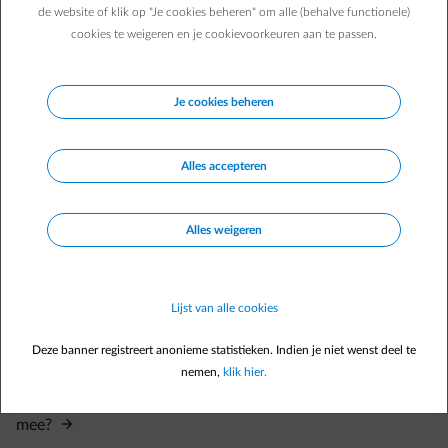
Ik ben mijn wachtwoord vergeten.
de website of klik op "Je cookies beheren" om alle (behalve functionele)
cookies te weigeren en je cookievoorkeuren aan te passen.
Ik ben mijn wachtwoord vergeten.
Hoe maak ik mijn account aan voor de online klantenzone?
Je cookies beheren
Ik heb de bevestigingsmail om mijn account te activeren
niet ontvangen.
Alles accepteren
De link om mijn account te activeren werkt niet.
Ik wil mijn inloggegevens in mijn klantenzone aanpassen.
Alles weigeren
Ik ben mijn login/ gebruikersnaam vergeten.
Ik heb de e-mail om mijn wachtwoord te resetten niet
ontvangen.
Lijst van alle cookies
De link om mijn wachtwoord te resetten werkt niet.
Deze banner registreert anonieme statistieken. Indien je niet wenst deel te
Ik wil mijn e-mailadres dat ik als login gebruik wijzigen.
nemen,
klik hier.
Ik ben van e-mailadres veranderd? Wijzigt mijn login dan
mee?