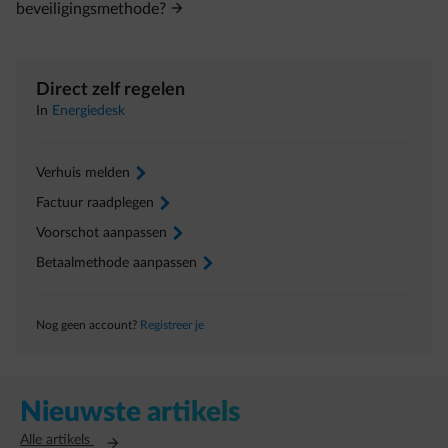
beveiligingsmethode?
Direct zelf regelen
In
Energiedesk
Verhuis melden
arrow-right
Factuur raadplegen
arrow-right
Voorschot aanpassen
arrow-right
Betaalmethode aanpassen
arrow-right
Nog geen account?
Registreer je
Nieuwste artikels
Opent in een nieuw tabblad
Alle artikels