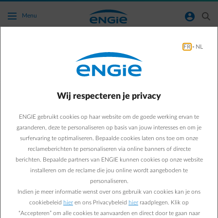
Ga naar de hoofdinhoud
normal-account-circle
search
Menu
FR
-
NL
Wat als mijn telefoonnummer verandert?
Terug naar contactpagina
arrow-left
Wij respecteren je privacy
Contacteer ENGIE om een reset aan te vragen, zodat je je
beveiligingsmethode opnieuw kan activeren met je nieuwe nummer
ENGIE gebruikt cookies op haar website om de goede werking ervan te
garanderen, deze te personaliseren op basis van jouw interesses en om je
surfervaring te optimaliseren. Bepaalde cookies laten ons toe om onze
reclameberichten te personaliseren via online banners of directe
berichten. Bepaalde partners van ENGIE kunnen cookies op onze website
installeren om de reclame die jou online wordt aangeboden te
personaliseren.
Indien je meer informatie wenst over ons gebruik van cookies kan je ons
Veelgestelde vragen
cookiebeleid
hier
en ons Privacybeleid
hier
raadplegen. Klik op
Waar vind ik mijn activeringscode en mijn klantnummer?
“Accepteren” om alle cookies te aanvaarden en direct door te gaan naar