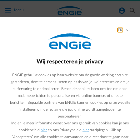
Ga naar de hoofdinhoud
normal-account-circle
search
Menu
FR
-
NL
Waarom ben ik uitgelogd uit mijn
klantenzone/ Smart App?
Wij respecteren je privacy
Terug naar contactpagina
arrow-left
ENGIE gebruikt cookies op haar website om de goede werking ervan te
We begrijpen dat het frustrerend kan zijn om automatisch
uitgelogd te worden. Deze maatregel is bedoeld om de beveiliging
garanderen, deze te personaliseren op basis van jouw interesses en om je
van je klantenzone en de Smart App te versterken. Jouw veiligheid
surfervaring te optimaliseren. Bepaalde cookies laten ons toe om onze
is onze prioriteit.
reclameberichten te personaliseren via online banners of directe
Om opnieuw in te loggen, gebruik je gewoon je gebruikelijke
berichten. Bepaalde partners van ENGIE kunnen cookies op onze website
inloggegevens.
installeren om de reclame die jou online wordt aangeboden te
Voor de Smart App zorg ervoor dat je de applicatie bijwerkt.
personaliseren.
Daarna kun je je login en wachtwoord invoeren.
Indien je meer informatie wenst over ons gebruik van cookies kan je ons
Als je problemen ondervindt bij het terugvinden van je login en/of
cookiebeleid
hier
en ons Privacybeleid
hier
raadplegen. Klik op
wachtwoord, aarzel dan niet om op
deze link
te klikken om deze op
“Accepteren” om alle cookies te aanvaarden en direct door te gaan naar
te vragen.