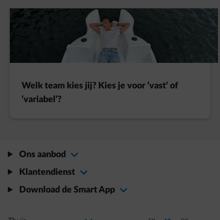
Welk team kies jij? Kies je voor ‘vast’ of
‘variabel’?
Ons aanbod
Klantendienst
Download de Smart App
Selecteer uw profiel
Als u de selectie wijzigt, gaat u naar een nieuwe pagina