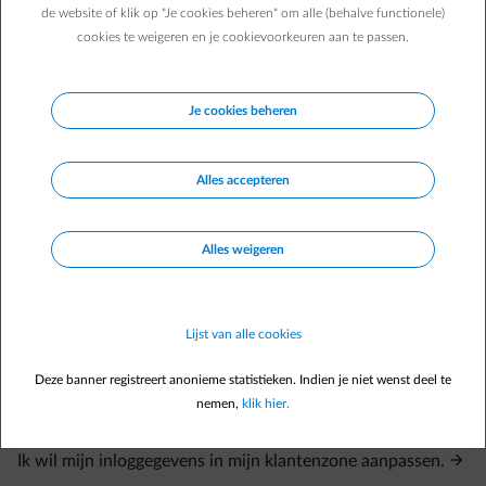
de website of klik op "Je cookies beheren" om alle (behalve functionele)
cookies te weigeren en je cookievoorkeuren aan te passen.
Je cookies beheren
Veelgestelde vragen
Alles accepteren
Waar vind ik mijn activeringscode en mijn klantnummer?
Ik ben mijn wachtwoord vergeten.
Alles weigeren
Ik ben mijn wachtwoord vergeten.
Hoe maak ik mijn account aan voor de online klantenzone?
Lijst van alle cookies
Ik heb de bevestigingsmail om mijn account te activeren
Deze banner registreert anonieme statistieken. Indien je niet wenst deel te
niet ontvangen.
nemen,
klik hier.
De link om mijn account te activeren werkt niet.
Ik wil mijn inloggegevens in mijn klantenzone aanpassen.