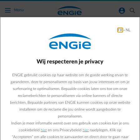
Ga naar de hoofdinhoud
normal-account-circle
search
Menu
FR
-
NL
Welke energieleverancier moet het federaal
basispakket toekennen?
Wij respecteren je privacy
Terug naar contactpagina
arrow-left
De leverancier(s) waar je op 30 september 2022 een contract
ENGIE gebruikt cookies op haar website om de goede werking ervan te
had voor elektriciteit en/of gas op je hoofdverblijfplaats, zal je
garanderen, deze te personaliseren op basis van jouw interesses en om je
het federaal basispakket toekennen (voor de energie waarvoor
surfervaring te optimaliseren. Bepaalde cookies laten ons toe om onze
je een contract had).
reclameberichten te personaliseren via online banners of directe
Klanten die na 30 september 2022 van leverancier wisselden
berichten. Bepaalde partners van ENGIE kunnen cookies op onze website
of geen contract meer hebben, ontvangen het federaal
installeren om de reclame die jou online wordt aangeboden te
basispakket via de vorige leverancier.
personaliseren.
Indien je meer informatie wenst over ons gebruik van cookies kan je ons
cookiebeleid
hier
en ons Privacybeleid
hier
raadplegen. Klik op
“Accepteren” om alle cookies te aanvaarden en direct door te gaan naar