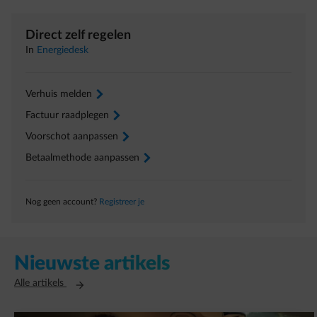
Direct zelf regelen
In
Energiedesk
Verhuis melden
arrow-right
Factuur raadplegen
arrow-right
Voorschot aanpassen
arrow-right
Betaalmethode aanpassen
arrow-right
Nog geen account?
Registreer je
Nieuwste artikels
Opent in een nieuw tabblad
Alle artikels