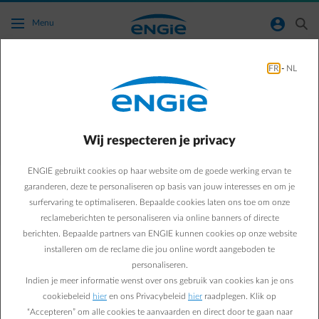
Ga naar de hoofdinhoud
normal-account-circle
search
Menu
FR
-
NL
Ik ben voor een langere periode afwezig, hoe
kan ik mijn voorschot hierop afstemmen?
Wij respecteren je privacy
Terug naar contactpagina
arrow-left
ENGIE gebruikt cookies op haar website om de goede werking ervan te
Ben je voor langere tijd afwezig (door een langdurig verblijf in het
buitenland of een ziekenhuisopname bijvoorbeeld) dan kan je:
garanderen, deze te personaliseren op basis van jouw interesses en om je
gemakkelijk
het bedrag van je voorschot verlagen
.
surfervaring te optimaliseren. Bepaalde cookies laten ons toe om onze
de
frequentie van je voorschotfacturen
wijzigen ( mogelijkheid om
reclameberichten te personaliseren via online banners of directe
maandelijks, tweemaandelijks of elke drie maanden je factuur te
berichten. Bepaalde partners van ENGIE kunnen cookies op onze website
ontvangen).
installeren om de reclame die jou online wordt aangeboden te
het
verzendadres
van je facturen aanpassen of je
facturen via mail
personaliseren.
laten versturen
zodat je ze overal kan raadplegen
.
Indien je meer informatie wenst over ons gebruik van cookies kan je ons
kiezen voor betaling via
domiciliëring
, dan verloopt iedere betaling
cookiebeleid
hier
en ons Privacybeleid
hier
raadplegen. Klik op
automatisch en hoef je je hier alvast geen zorgen over te maken.
“Accepteren” om alle cookies te aanvaarden en direct door te gaan naar
Je hebt geen login of wenst het voorschot aan te passen voor een