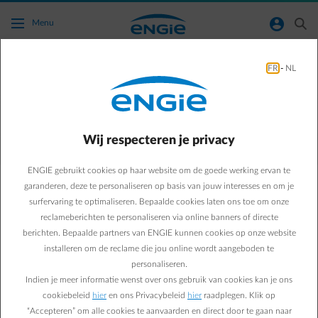
Ga naar de hoofdinhoud
normal-account-circle
search
Menu
FR
-
NL
Waar mijn attest voor het sociaal tarief
naartoe sturen?
Wij respecteren je privacy
Terug naar contactpagina
arrow-left
ENGIE gebruikt cookies op haar website om de goede werking ervan te
Niets is eenvoudiger, je hoeft gewoon je attest in pdf-formaat te
uploaden op deze weblink
engie.be/mijndocumenten
.
garanderen, deze te personaliseren op basis van jouw interesses en om je
Upload vervolgens je attest via de rubriek "Voeg een document toe"
surfervaring te optimaliseren. Bepaalde cookies laten ons toe om onze
Als je je attest niet via de Energiedesk aan ons kan bezorgen, kan je
reclameberichten te personaliseren via online banners of directe
het ons via de post bezorgen op volgend adres :
berichten. Bepaalde partners van ENGIE kunnen cookies op onze website
ENGIE – Attesten Sociaal Tarief, Simón Bolívarlaan 36, 1000 Brussel
installeren om de reclame die jou online wordt aangeboden te
Het is belangrijk om je klantennummer op het attest te vermelden.
personaliseren.
Indien je meer informatie wenst over ons gebruik van cookies kan je ons
cookiebeleid
hier
en ons Privacybeleid
hier
raadplegen. Klik op
“Accepteren” om alle cookies te aanvaarden en direct door te gaan naar