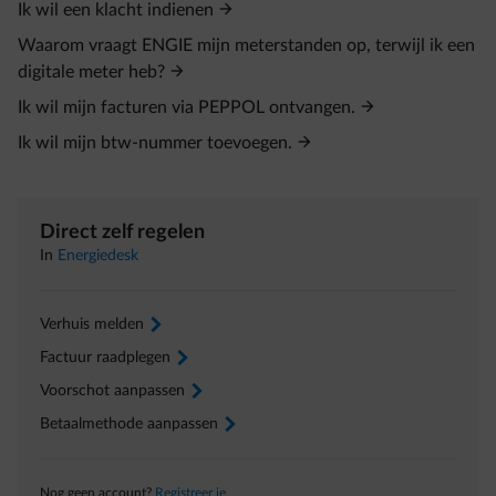
Ik wil een klacht indienen
Waarom vraagt ENGIE mijn meterstanden op, terwijl ik een
digitale meter heb?
Ik wil mijn facturen via PEPPOL ontvangen.
Ik wil mijn btw‑nummer toevoegen.
Direct zelf regelen
In
Energiedesk
Verhuis melden
arrow-right
Factuur raadplegen
arrow-right
Voorschot aanpassen
arrow-right
Betaalmethode aanpassen
arrow-right
Nog geen account?
Registreer je