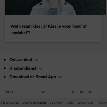
Welk team kies jij? Kies je voor ‘vast’ of
‘variabel’?
Ons aanbod
Klantendienst
Download de Smart App
Selecteer uw profiel
Als u de selectie wijzigt, gaat u naar een nieuwe pagina
Schakel over naar Frans
Schakel over naar Ned
Schakel over na
FR
NL
DE
© Electrabel nv
Onze voorwaarden
Je privacy
Jobs
Leveranciers
Partner