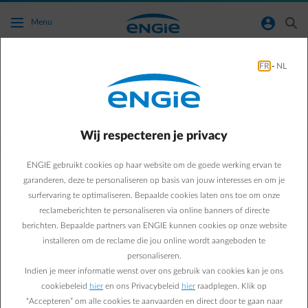
Ga naar de hoofdinhoud
normal-account-circle
search
Menu
FR
-
NL
Wat moet ik doen als de meterstanden op
mijn factuur niet juist zijn?
Wij respecteren je privacy
Terug naar contactpagina
arrow-left
ENGIE gebruikt cookies op haar website om de goede werking ervan te
De meterstanden op mijn factuur zijn onjuist, hoe kan ik deze
betwisten?
garanderen, deze te personaliseren op basis van jouw interesses en om je
Vooraleer je iets onderneemt, is het belangrijk te weten welk type
surfervaring te optimaliseren. Bepaalde cookies laten ons toe om onze
meter je hebt:
reclameberichten te personaliseren via online banners of directe
berichten. Bepaalde partners van ENGIE kunnen cookies op onze website
Analoge of elektromechanische meter
installeren om de reclame die jou online wordt aangeboden te
Communicerende, slimme of digitale meter (die correct
personaliseren.
functioneert als digitale meter)
Indien je meer informatie wenst over ons gebruik van cookies kan je ons
Vervolgens is het belangrijk te bepalen welke factuur moet worden
cookiebeleid
hier
en ons Privacybeleid
hier
raadplegen. Klik op
gecorrigeerd:
“Accepteren” om alle cookies te aanvaarden en direct door te gaan naar