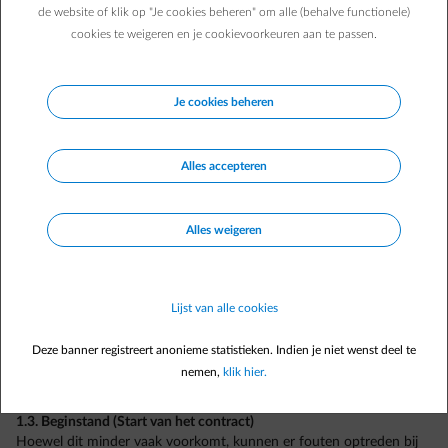
1. Analoge of elektromechanische meter
de website of klik op "Je cookies beheren" om alle (behalve functionele)
1.1. Jaarlijkse afrekening
cookies te weigeren en je cookievoorkeuren aan te passen.
Klik op het bedrag van je jaarlijkse factuur in de lijst
hier
(niet op de
pdf).
Kies “Foutieve meterstand?” en geef de juiste meterstand in.
Je aanvraag wordt onmiddellijk doorgestuurd naar je netbeheerder.
Je cookies beheren
Opmerking: De correctie kan enige tijd duren. In tussentijd hoef je
je afrekening niet te betalen; deze wordt geblokkeerd zolang de
rechtzetting in behandeling is.
Alles accepteren
1.2. Eindafrekening – Eindstand
Neem rechtstreeks contact op met je netbeheerder (
Vlaanderen
,
Alles weigeren
Wallonië
,
Brussel
) en bezorg hem het document voor de overdracht
van de meterstanden. Zo zorg je voor een snelle correctie van je
meterstanden.
Voor alle vragen over de werking van je meter is je netbeheerder
Lijst van alle cookies
eveneens je aanspreekpunt. Je kunt een afspraak maken voor een
controle.
Deze banner registreert anonieme statistieken. Indien je niet wenst deel te
Bij een correctie bezorgt de netbeheerder ons de aangepaste
nemen,
klik hier.
gegevens, op basis waarvan wij een nieuwe afrekening opmaken.
1.3. Beginstand (Start van het contract)
Hoewel dit minder vaak voorkomt, kunnen er fouten optreden bij