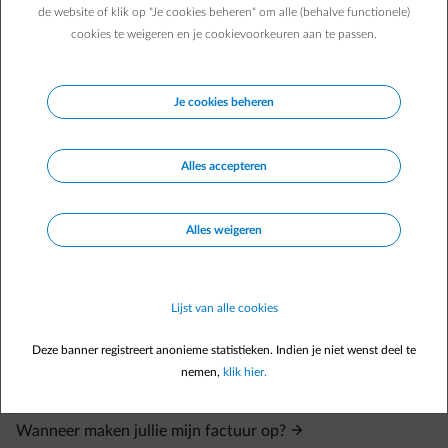
de website of klik op "Je cookies beheren" om alle (behalve functionele)
cookies te weigeren en je cookievoorkeuren aan te passen.
Je cookies beheren
Veelgestelde vragen
Welke invloed heeft de verandering van de federale
Alles accepteren
accijnzen op het bedrag van mijn factuur?
Vragen over domiciliëring van je factuur
Alles weigeren
Vragen over je factuur via e-mail ontvangen
Vragen over betalingen van je factuur
Lijst van alle cookies
Welke taksen en toeslagen worden aangerekend op mijn
factuur?
Deze banner registreert anonieme statistieken. Indien je niet wenst deel te
nemen,
klik hier.
Hoe gebeurt de jaarlijke meteropname en wat doe je indien
deze niet correct is?
Wanneer maken jullie mijn factuur op?