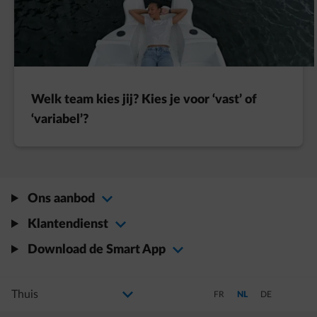
Welk team kies jij? Kies je voor ‘vast’ of
‘variabel’?
Ons aanbod
Klantendienst
Download de Smart App
Selecteer uw profiel
Als u de selectie wijzigt, gaat u naar een nieuwe pagina
Schakel over naar Frans
Schakel over naar Ned
Schakel over na
FR
NL
DE