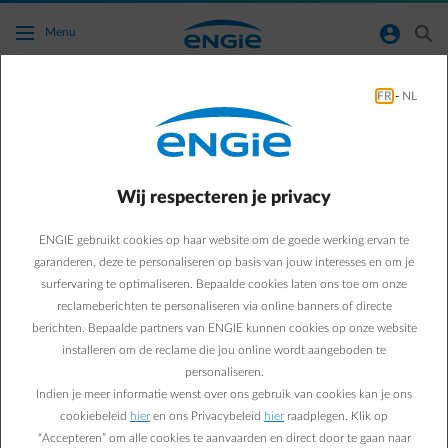
Ga naar de hoofdinhoud
normal-account-circle
search
Menu
FR
-
NL
Hoe kan ik een kopie van mijn factuur
krijgen?
Wij respecteren je privacy
Terug naar contactpagina
arrow-left
ENGIE gebruikt cookies op haar website om de goede werking ervan te
Ben je een factuur verloren, heb je ze niet ontvangen of heb je een
kopie nodig voor je boekhouding?
garanderen, deze te personaliseren op basis van jouw interesses en om je
In je klantenzone heb je de mogelijkheid om de facturen te
surfervaring te optimaliseren. Bepaalde cookies laten ons toe om onze
raadplegen en te downloaden. Klik daarvoor op het PDF-icoontje
reclameberichten te personaliseren via online banners of directe
naast de betrokken factuur.
berichten. Bepaalde partners van ENGIE kunnen cookies op onze website
Werd je factuur recent opgemaakt? Hou er dan rekening mee dat
installeren om de reclame die jou online wordt aangeboden te
deze pas na 2 à 3 dagen zichtbaar is in je klantenzone.
personaliseren.
Je kan ook al je facturen raadplegen via je Smart App.
Indien je meer informatie wenst over ons gebruik van cookies kan je ons
Overzicht van mijn facturen
cookiebeleid
hier
en ons Privacybeleid
hier
raadplegen. Klik op
“Accepteren” om alle cookies te aanvaarden en direct door te gaan naar