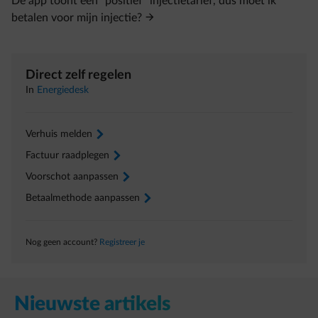
De app toont een "positief" injectietarief, dus moet ik
betalen voor mijn injectie?
Direct zelf regelen
In
Energiedesk
Verhuis melden
arrow-right
Factuur raadplegen
arrow-right
Voorschot aanpassen
arrow-right
Betaalmethode aanpassen
arrow-right
Nog geen account?
Registreer je
Nieuwste artikels