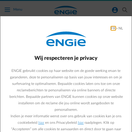
Ga naar de hoofdinhoud
normal-account-circle
search
Menu
FR
-
NL
Hoe kan ik mijn verbruik opvolgen en de
gegevens actueel houden?
Wij respecteren je privacy
Terug naar contactpagina
arrow-left
ENGIE gebruikt cookies op haar website om de goede werking ervan te
Dat is heel eenvoudig:
voer nieuwe manuele meterstanden in
. We
zullen je verbruik updaten en krijg je het recentste inzicht in je
garanderen, deze te personaliseren op basis van jouw interesses en om je
verbruik en kosten.
surfervaring te optimaliseren. Bepaalde cookies laten ons toe om onze
reclameberichten te personaliseren via online banners of directe
Heb je een
digitale meter
? Naast manuele meterstanden, kan je
berichten. Bepaalde partners van ENGIE kunnen cookies op onze website
ook
meer gedetailleerde gegevens
in de app op
een automatische
installeren om de reclame die jou online wordt aangeboden te
manier
krijgen:
personaliseren.
Indien je meer informatie wenst over ons gebruik van cookies kan je ons
Smart Live:
Momenteel niet beschikbaar voor nieuwe
gebruikers.
cookiebeleid
hier
en ons Privacybeleid
hier
raadplegen. Klik op
Meetregime 3:
voor het ogenblik enkel mogelijk
“Accepteren” om alle cookies te aanvaarden en direct door te gaan naar