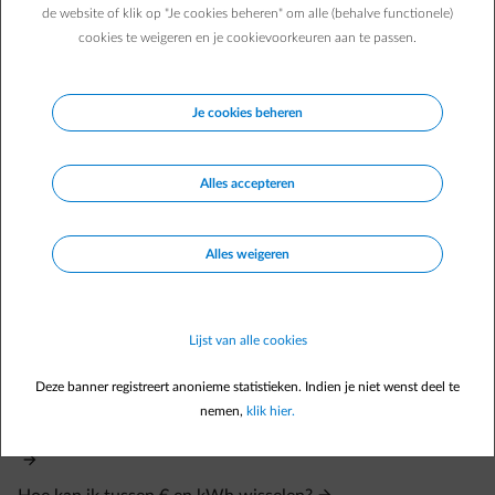
de website of klik op "Je cookies beheren" om alle (behalve functionele)
cookies te weigeren en je cookievoorkeuren aan te passen.
Je cookies beheren
Veelgestelde vragen
Ik heb de app net geactiveerd en zie reeds verbruik in mijn
Alles accepteren
app. Hoe komt het en waar komt dat verbruik vandaan?
Hoe kan ik mijn verbruik opvolgen en de gegevens actueel
houden?
Alles weigeren
Ik heb manuele meterstanden ingevoerd en het verbruik
tussen de 2 meterstanden komt niet overeen met het
verbruik in de app.
Lijst van alle cookies
Ik heb een foute meterstand ingegeven, hoe kan ik het
Deze banner registreert anonieme statistieken. Indien je niet wenst deel te
verwijderen?
nemen,
klik hier.
Ik zie geen uurverbruiken in het dagzicht van de grafieken