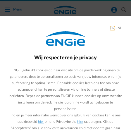
Ga naar de hoofdinhoud
normal-account-circle
search
Menu
FR
-
NL
De app toont een "positief" injectietarief, dus
moet ik betalen voor mijn injectie?
Wij respecteren je privacy
Terug naar contactpagina
arrow-left
ENGIE gebruikt cookies op haar website om de goede werking ervan te
Indien je een
Dynamic contract
hebt, kan het gebeuren dat je voor
bepaalde uren een “positief” injectietarief in de Smart app ziet en
garanderen, deze te personaliseren op basis van jouw interesses en om je
dat je dus voor die uren voor je injectie moet betalen i.p.v. een
surfervaring te optimaliseren. Bepaalde cookies laten ons toe om onze
vergoeding krijgen. Dit is geen fout in de Smart app!
reclameberichten te personaliseren via online banners of directe
Dit gebeurt wanneer er veel zon en/of wind is en dat er (te) veel
berichten. Bepaalde partners van ENGIE kunnen cookies op onze website
productie uit hernieuwbare energiebronnen komt
. Het aanbod is
installeren om de reclame die jou online wordt aangeboden te
dan groter dan de vraag en er zijn negatieve energieprijzen (en
personaliseren.
positief injectietarief) om terug een evenwicht tussen vraag en
Indien je meer informatie wenst over ons gebruik van cookies kan je ons
aanbod te krijgen.
cookiebeleid
hier
en ons Privacybeleid
hier
raadplegen. Klik op
“Accepteren” om alle cookies te aanvaarden en direct door te gaan naar