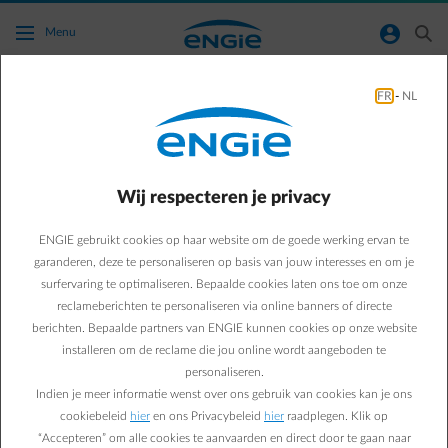
Ga naar de hoofdinhoud
normal-account-circle
search
Menu
FR
-
NL
Wat is de functionaliteit ‘laden pauzeren tot’
in de Smart App van ENGIE en hoe kan ik dit
gebruiken?
Wij respecteren je privacy
Terug naar contactpagina
arrow-left
ENGIE gebruikt cookies op haar website om de goede werking ervan te
garanderen, deze te personaliseren op basis van jouw interesses en om je
Als je een laadsessie start en naar het scherm voor snelle
surfervaring te optimaliseren. Bepaalde cookies laten ons toe om onze
laadinstellingen gaat, zie je daar een tegel met 'laden pauzeren tot'.
reclameberichten te personaliseren via online banners of directe
Met deze tegel kun je instellen dat het laden niet begint voordat
berichten. Bepaalde partners van ENGIE kunnen cookies op onze website
een bepaald tijdstip is bereikt. Handig in Vlaanderen met het
capaciteitstarief! Stel dat je weet dat er al apparaten zoals de
installeren om de reclame die jou online wordt aangeboden te
wasmachine, droogkast of inductiekookplaat aanstaan op een
personaliseren.
bepaald uur, dan kun je hiermee ervoor zorgen dat het opladen pas
Indien je meer informatie wenst over ons gebruik van cookies kan je ons
daarna begint. Zo voorkom je dat je teveel stroom verbruikt op
cookiebeleid
hier
en ons Privacybeleid
hier
raadplegen. Klik op
hetzelfde moment.
“Accepteren” om alle cookies te aanvaarden en direct door te gaan naar