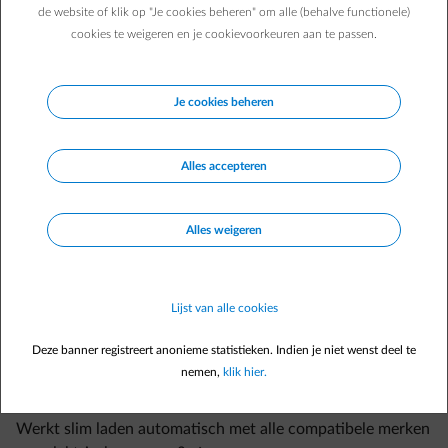
de website of klik op "Je cookies beheren" om alle (behalve functionele)
Deze instelling blijft enkel actief voor je huidige sessie, of de
cookies te weigeren en je cookievoorkeuren aan te passen.
volgende sessie als er op dat moment geen laadsessie bezig is. Als je
nadien een nieuwe laadsessie start is deze instelling niet meer
actief.
Je cookies beheren
Alles accepteren
Alles weigeren
Veelgestelde vragen
Moet ik iets extra activeren tijdens een laadsessie om het
Lijst van alle cookies
laden te starten wanneer het voor mij voordelig is?
Ik kan mijn wagen wel koppelen aan de Smart App, maar hij
Deze banner registreert anonieme statistieken. Indien je niet wenst deel te
is niet compatibel met de functie 'Slim laden'. Wat betekent
nemen,
klik hier.
dit concreet en wat kan ik doen om dit te verhelpen?
Werkt slim laden automatisch met alle compatibele merken