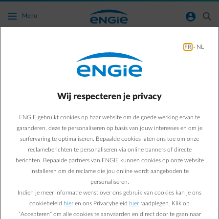
Ga naar de hoofdinhoud
normal-account-circle
search
Menu
FR
-
NL
Ik heb een slimme laadsessie gestart, maar
mijn auto stopt bijna onmiddellijk met laden.
Waarom start mijn wagen niet onmiddellijk
Wij respecteren je privacy
met laden?
ENGIE gebruikt cookies op haar website om de goede werking ervan te
Terug naar contactpagina
arrow-left
garanderen, deze te personaliseren op basis van jouw interesses en om je
surfervaring te optimaliseren. Bepaalde cookies laten ons toe om onze
Bij slim laden begint je auto niet altijd meteen met opladen. Het
reclameberichten te personaliseren via online banners of directe
slimme systeem zoekt de beste tijden om te laden afhankelijk van
berichten. Bepaalde partners van ENGIE kunnen cookies op onze website
de criteria zoals je energietarief, je vertrektijd en de situatie op het
installeren om de reclame die jou online wordt aangeboden te
elektriciteitsnet. Als later opladen beter of goedkoper is, pauzeert de
personaliseren.
app het opladen kort na het starten en hervat het later weer. In de
Indien je meer informatie wenst over ons gebruik van cookies kan je ons
Smart App zie je dan ‘laden gepauzeerd’ als status.
cookiebeleid
hier
en ons Privacybeleid
hier
raadplegen. Klik op
Wil je direct beginnen met laden? Ga op het home screen van de
“Accepteren” om alle cookies te aanvaarden en direct door te gaan naar