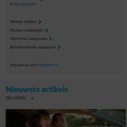
In
Energiedesk
Verhuis melden
arrow-right
Factuur raadplegen
arrow-right
Voorschot aanpassen
arrow-right
Betaalmethode aanpassen
arrow-right
Nog geen account?
Registreer je
Nieuwste artikels
Opent in een nieuw tabblad
Alle artikels