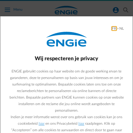
Ga naar de hoofdinhoud
normal-account-circle
search
Menu
FR
-
NL
Hoe verloopt een slimme laadsessie in de
praktijk?
Wij respecteren je privacy
Terug naar contactpagina
arrow-left
ENGIE gebruikt cookies op haar website om de goede werking ervan te
Hier zijn de belangrijkste stappen van het slimme laadproces:
garanderen, deze te personaliseren op basis van jouw interesses en om je
Wanneer je het laden van je wagen start, ontvangt de Smart App
surfervaring te optimaliseren. Bepaalde cookies laten ons toe om onze
van ENGIE een signaal dat aangeeft dat het opladen is begonnen.
reclameberichten te personaliseren via online banners of directe
Het laden van de wagen zal automatisch stoppen wanneer het
berichten. Bepaalde partners van ENGIE kunnen cookies op onze website
laadschema voor de laadsessie is berekend.
installeren om de reclame die jou online wordt aangeboden te
personaliseren.
Geeft de Smart App niet meteen weer dat het laden is gestart? Dat
Indien je meer informatie wenst over ons gebruik van cookies kan je ons
komt omdat de communicatietijd per wagenmerk kan variëren
cookiebeleid
hier
en ons Privacybeleid
hier
raadplegen. Klik op
tussen 1 en 5 minuten, mede afhankelijk van je
“Accepteren” om alle cookies te aanvaarden en direct door te gaan naar
internetverbinding van het voertuig. Meer informatie hierover vind