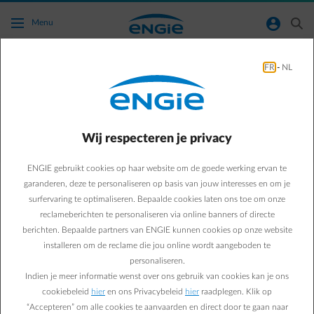
Ga naar de hoofdinhoud
normal-account-circle
search
Menu
FR
-
NL
Hoe stel ik mijn vertrektijd en gewenst
batterijpercentage in?
Wij respecteren je privacy
Terug naar contactpagina
arrow-left
ENGIE gebruikt cookies op haar website om de goede werking ervan te
Je vertrektijd en gewenste batterijpercentage zijn twee belangrijke
parameters die de Smart App gebruikt om je laadsessie te
garanderen, deze te personaliseren op basis van jouw interesses en om je
optimaliseren.
surfervaring te optimaliseren. Bepaalde cookies laten ons toe om onze
reclameberichten te personaliseren via online banners of directe
De Smart App bevat een aantal standaardinstellingen rond laden.
berichten. Bepaalde partners van ENGIE kunnen cookies op onze website
Zo is het standaard vertrekschema ingesteld op 7 uur, en dit op elke
installeren om de reclame die jou online wordt aangeboden te
dag. Het gewenste batterijpercentage staat ingesteld op 80%.
personaliseren.
Indien je meer informatie wenst over ons gebruik van cookies kan je ons
Zo kan je deze twee parameters inaanpassen via de Smart App van
cookiebeleid
hier
en ons Privacybeleid
hier
raadplegen. Klik op
ENGIE:
“Accepteren” om alle cookies te aanvaarden en direct door te gaan naar