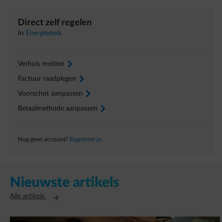
Direct zelf regelen
In
Energiedesk
Verhuis melden
arrow-right
Factuur raadplegen
arrow-right
Voorschot aanpassen
arrow-right
Betaalmethode aanpassen
arrow-right
Nog geen account?
Registreer je
Nieuwste artikels
Opent in een nieuw tabblad
Alle artikels