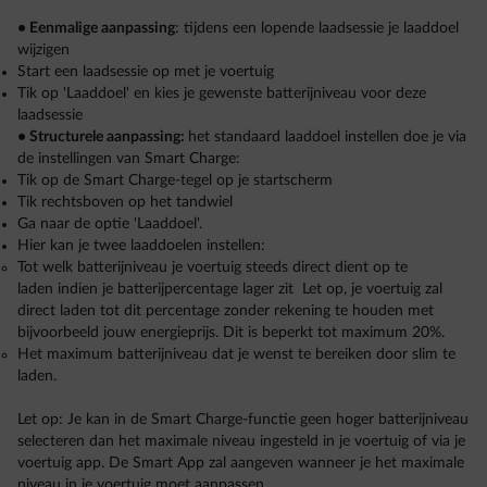
• Eenmalige aanpassing
: tijdens een lopende laadsessie je laaddoel
wijzigen
Start een laadsessie op met je voertuig
Tik op 'Laaddoel' en kies je gewenste batterijniveau voor deze
laadsessie
• Structurele aanpassing:
het standaard laaddoel instellen doe je via
de instellingen van Smart Charge:
Tik op de Smart Charge-tegel op je startscherm
Tik rechtsboven op het tandwiel
Ga naar de optie 'Laaddoel'.
Hier kan je twee laaddoelen instellen:
Tot welk batterijniveau je voertuig steeds direct dient op te
laden indien je batterijpercentage lager zit Let op, je voertuig zal
direct laden tot dit percentage zonder rekening te houden met
bijvoorbeeld jouw energieprijs. Dit is beperkt tot maximum 20%.
Het maximum batterijniveau dat je wenst te bereiken door slim te
laden.
Let op: Je kan in de Smart Charge-functie geen hoger batterijniveau
selecteren dan het maximale niveau ingesteld in je voertuig of via je
voertuig app. De Smart App zal aangeven wanneer je het maximale
niveau in je voertuig moet aanpassen.