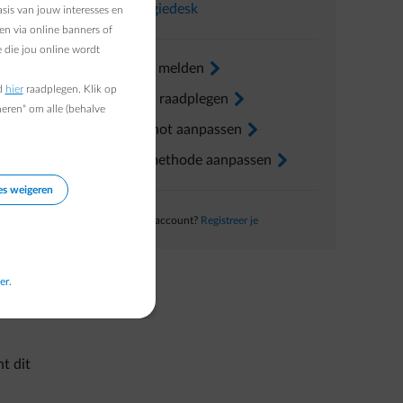
In
Energiedesk
sis van jouw interesses en
elt aan
en via online banners of
 die jou online wordt
Verhuis melden
arrow-right
d
hier
raadplegen. Klik op
Factuur raadplegen
arrow-right
heren" om alle (behalve
Voorschot aanpassen
arrow-right
Betaalmethode aanpassen
arrow-right
es weigeren
Nog geen account?
Registreer je
er.
t dit