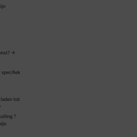
ijn
enst?
 specifiek
 laden tot
uiting ?
ijn