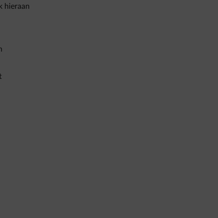
k hieraan
n
t