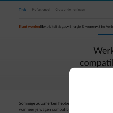
Ga naar de hoofdinhoud
Thuis
Professioneel
Grote ondernemingen
Klant worden
Elektriciteit & gas
Energie & wonen
Slim Verb
Werk
compati
Sommige automerken hebben beperkingen waardoor je n
wanneer je wagen compatibel is met de Smart App. Ch