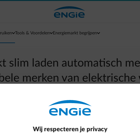
ruiken
Tools & Voordelen
Energiemarkt begrijpen
t slim laden automatisch met
bele merken van elektrische
arrow-left
Terug naar contactpagina
iet vanaf een afstand laadsessies kan starten of stoppen, zel
Wij respecteren je privacy
eck in de app of je wagen helemaal compatibel is.