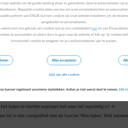
 haar website om de goede werking ervan te garanderen, deze te personaliseren op ba
snog slim laden als je een compatibele laadpaal hebt en deze kopp
ptimaliseren. Bepaalde cookies laten ons toe om onze reclameberichten te personaliser
epaalde partners van ENGIE kunnen cookies op onze website installeren om de reclame
aangeboden te personaliseren.
e wenst over ons gebruik van cookies kan je ons cookiebeleid
hier
en ons Privacybelei
ENGIE?
ookies te aanvaarden en direct door te gaan naar de website of klik op "Je cookies be
functionele) cookies te weigeren en je cookievoorkeuren aan te passen.
eheren
Alles accepteren
All
Lijst van alle cookies
ze banner registreert anonieme statistieken. Indien je niet wenst deel te nemen,
klik hi
 het laden te starten wanneer het voor mij voordelig is?
 hij is niet compatibel met de functie 'Slim laden'. Wat beteken