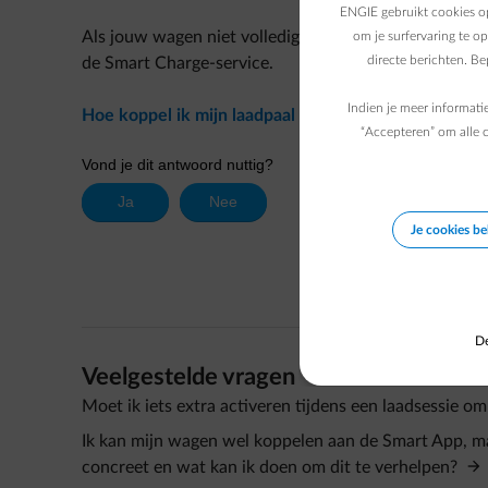
ENGIE gebruikt cookies op
Als jouw wagen niet volledig compatibel is, kun je al
om je surfervaring te o
directe berichten. B
de Smart Charge-service.
Indien je meer informati
Hoe koppel ik mijn laadpaal met de Smart App van 
“Accepteren” om alle c
Je cookies b
De
Veelgestelde vragen
Moet ik iets extra activeren tijdens een laadsessie om
Ik kan mijn wagen wel koppelen aan de Smart App, maar
concreet en wat kan ik doen om dit te verhelpen?