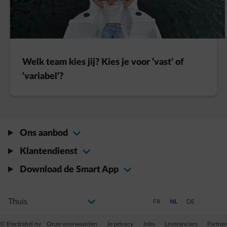
Welk team kies jij? Kies je voor ‘vast’ of
‘variabel’?
Ons aanbod
Klantendienst
Download de Smart App
Selecteer uw profiel
Als u de selectie wijzigt, gaat u naar een nieuwe pagina
Schakel over naar Frans
Schakel over naar Ned
Schakel over na
FR
NL
DE
© Electrabel nv
Onze voorwaarden
Je privacy
Jobs
Leveranciers
Partner