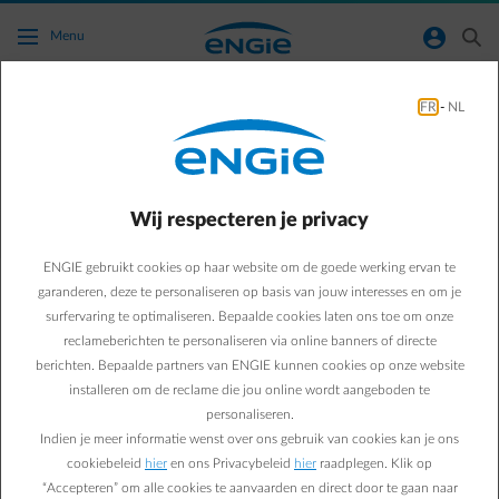
Ga naar de hoofdinhoud
normal-account-circle
search
Menu
FR
-
NL
Hoe weet ik of de slimme laadsessie via de
Smart App van ENGIE is gestart?
Wij respecteren je privacy
Terug naar contactpagina
arrow-left
ENGIE gebruikt cookies op haar website om de goede werking ervan te
We raden je aan om de pushmeldingen van slim laden in de app te
accepteren, zodat je wordt gewaarschuwd wanneer een slimme
garanderen, deze te personaliseren op basis van jouw interesses en om je
laadsessie is gestart.
surfervaring te optimaliseren. Bepaalde cookies laten ons toe om onze
Tik hiervoor op het profiel-icoon rechtsboven in het startscherm.
reclameberichten te personaliseren via online banners of directe
Ga vervolgens naar 'Voorkeuren' > 'Meldingen' en activeer de drie
berichten. Bepaalde partners van ENGIE kunnen cookies op onze website
meldingen voor slim laden.
installeren om de reclame die jou online wordt aangeboden te
personaliseren.
Op het startscherm zie je een tegel met de huidige status van je
Indien je meer informatie wenst over ons gebruik van cookies kan je ons
laadsessie. Tik erop om de details te bekijken en eventueel de
cookiebeleid
hier
en ons Privacybeleid
hier
raadplegen. Klik op
laadinstellingen aan te passen. Je kunt hier ook de realtime status
“Accepteren” om alle cookies te aanvaarden en direct door te gaan naar
van je laadsessie en je batterij checken, en zien of je auto wordt