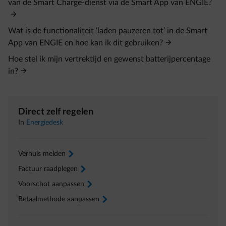
van de Smart Charge-dienst via de Smart App van ENGIE?
Wat is de functionaliteit ‘laden pauzeren tot’ in de Smart
App van ENGIE en hoe kan ik dit gebruiken?
Hoe stel ik mijn vertrektijd en gewenst batterijpercentage
in?
Direct zelf regelen
In
Energiedesk
Verhuis melden
arrow-right
Factuur raadplegen
arrow-right
Voorschot aanpassen
arrow-right
Betaalmethode aanpassen
arrow-right