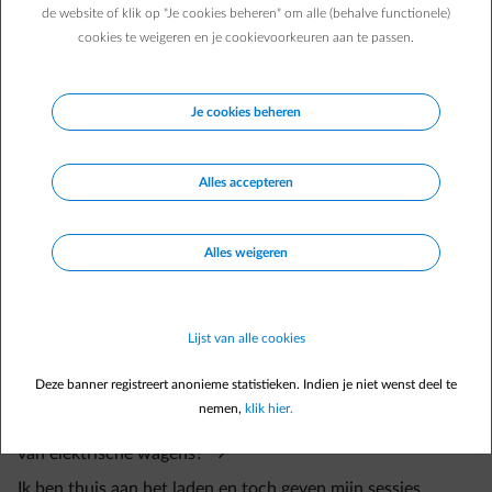
profiteren: je krijgt thuis terugbetaling van je werkgever voor het
de website of klik op "Je cookies beheren" om alle (behalve functionele)
opladen van je voertuig én je kan beloningen verdienen door het
cookies te weigeren en je cookievoorkeuren aan te passen.
slim laden van diezelfde bedrijfswagen.
Je cookies beheren
Alles accepteren
Veelgestelde vragen
Alles weigeren
Moet ik iets extra activeren tijdens een laadsessie om het
laden te starten wanneer het voor mij voordelig is?
Ik kan mijn wagen wel koppelen aan de Smart App, maar hij
Lijst van alle cookies
is niet compatibel met de functie 'Slim laden'. Wat betekent
Deze banner registreert anonieme statistieken. Indien je niet wenst deel te
dit concreet en wat kan ik doen om dit te verhelpen?
nemen,
klik hier.
Werkt slim laden automatisch met alle compatibele merken
van elektrische wagens?
Ik ben thuis aan het laden en toch geven mijn sessies