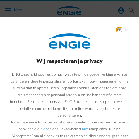
Ga naar de hoofdinhoud
normal-account-circle
search
Menu
FR
-
NL
Mijn laadstation wordt beheerd door een
ander bedrijf dan ENGIE, kan ik dan gebruik
maken van de Smart Charge-dienst?
Wij respecteren je privacy
Terug naar contactpagina
arrow-left
ENGIE gebruikt cookies op haar website om de goede werking ervan te
garanderen, deze te personaliseren op basis van jouw interesses en om je
Natuurlijk, het is perfect mogelijk om je bedrijfswagen slim op te
surfervaring te optimaliseren. Bepaalde cookies laten ons toe om onze
laden met de Smart-Charge-dienst van ENGIE, zelfs als je
reclameberichten te personaliseren via online banners of directe
laadstation door een ander bedrijf of andere energieleverancier
berichten. Bepaalde partners van ENGIE kunnen cookies op onze website
wordt beheerd. Wel is het dan vaak niet mogelijk om je laadpaal zelf
aan de Smart Charge-dienst te koppelen. Dit is normaal ook niet
installeren om de reclame die jou online wordt aangeboden te
nodig omdat we meestal het laden via de auto zelf regelen.
personaliseren.
Indien je meer informatie wenst over ons gebruik van cookies kan je ons
Als je een elektriciteitscontract hebt waarmee je ook beloningen
cookiebeleid
hier
en ons Privacybeleid
hier
raadplegen. Klik op
verdient voor slim laden, kun je dus makkelijk gecombineerd
“Accepteren” om alle cookies te aanvaarden en direct door te gaan naar