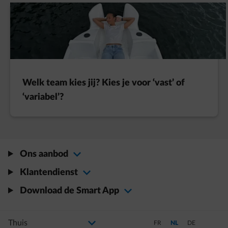
Welk team kies jij? Kies je voor ‘vast’ of
‘variabel’?
Ons aanbod
Klantendienst
Download de Smart App
Selecteer uw profiel
Als u de selectie wijzigt, gaat u naar een nieuwe pagina
Schakel over naar Frans
Schakel over naar Ned
Schakel over na
FR
NL
DE