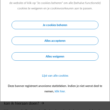
de website of klik op "Je cookies beheren" om alle (behalve functionele)
cookies te weigeren en je cookievoorkeuren aan te passen.
Je cookies beheren
Veelgestelde vragen
Alles accepteren
Moet ik iets extra activeren tijdens een laadsessie om het
laden te starten wanneer het voor mij voordelig is?
Alles weigeren
Ik kan mijn wagen wel koppelen aan de Smart App, maar hij
is niet compatibel met de functie 'Slim laden'. Wat betekent
dit concreet en wat kan ik doen om dit te verhelpen?
Lijst van alle cookies
Werkt slim laden automatisch met alle compatibele merken
van elektrische wagens?
Deze banner registreert anonieme statistieken. Indien je niet wenst deel te
Ik ben thuis aan het laden en toch geven mijn sessies
nemen,
klik hier.
'Elders laden' aan terwijl slim laden wel is geactiveerd. Wat
kan ik hieraan doen?