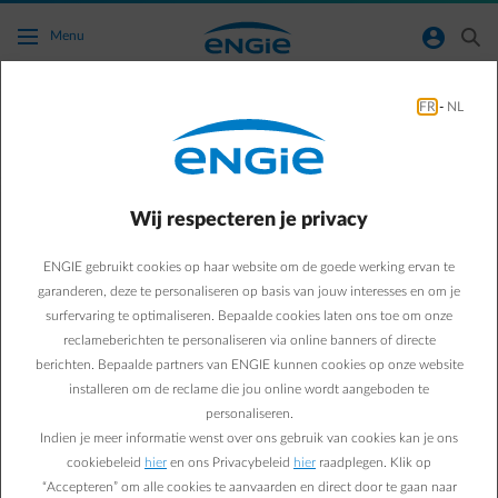
Ga naar de hoofdinhoud
normal-account-circle
search
Menu
FR
-
NL
Kan ik de Smart Charge-dienst van ENGIE
gebruiken in combinatie met alle ENGIE
contracten of moet ik hiervoor een specifiek
Wij respecteren je privacy
contract hebben bij ENGIE?
ENGIE gebruikt cookies op haar website om de goede werking ervan te
Terug naar contactpagina
arrow-left
garanderen, deze te personaliseren op basis van jouw interesses en om je
surfervaring te optimaliseren. Bepaalde cookies laten ons toe om onze
ENGIE biedt Smart-Charge aan in combinatie met al zijn
reclameberichten te personaliseren via online banners of directe
energiecontracten. Je hoeft daar geen speciaal contract voor te
berichten. Bepaalde partners van ENGIE kunnen cookies op onze website
hebben, in tegenstelling tot sommige andere aanbieders. De
installeren om de reclame die jou online wordt aangeboden te
beloningen voor slim laden zijn echter wel een beetje beperkt: met
personaliseren.
de meeste maar niet alle energiecontracten kan je beloningen
Indien je meer informatie wenst over ons gebruik van cookies kan je ons
verdienen.
Check hier
of je met jouw energiecontract beloningen
cookiebeleid
hier
en ons Privacybeleid
hier
raadplegen. Klik op
kan verdienen.
“Accepteren” om alle cookies te aanvaarden en direct door te gaan naar