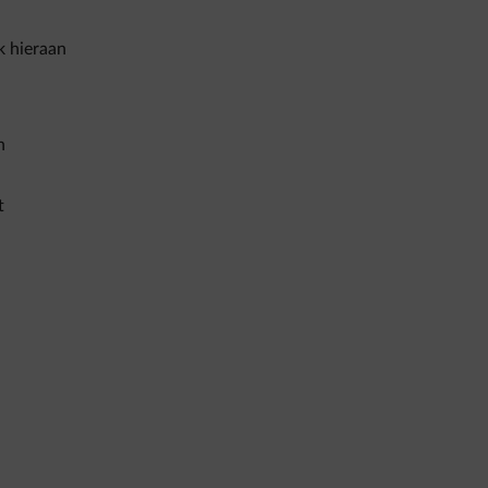
k hieraan
n
t