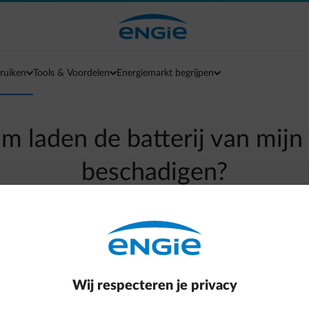
ruiken
Tools & Voordelen
Energiemarkt begrijpen
im laden de batterij van mij
beschadigen?
arrow-left
Terug naar contactpagina
rten en stoppen van het laden thuis geen invloed heeft op de l
Wij respecteren je privacy
te maken.