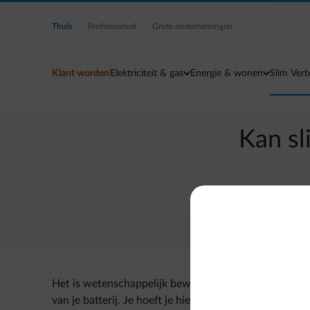
Ga naar de hoofdinhoud
Thuis
Professioneel
Grote ondernemingen
Klant worden
Elektriciteit & gas
Energie & wonen
Slim Verb
Kan sl
Het is wetenschappelijk bewezen dat het herhaald sta
van je batterij. Je hoeft je hierover dus geen zorgen 