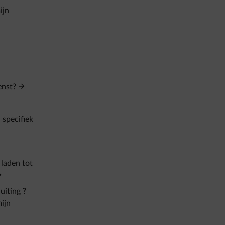
ijn
enst?
 specifiek
 laden tot
uiting ?
ijn