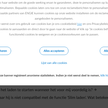
 haar website om de goede werking ervan te garanderen, deze te personaliseren op ba
 batterij tot onder 10% en het doen van langdurige laadsessies v
ptimaliseren. Bepaalde cookies laten ons toe om onze reclameberichten te personaliser
epaalde partners van ENGIE kunnen cookies op onze website installeren om de reclame
snellere veroudering van je batterij en heeft een negatieve impa
aangeboden te personaliseren.
agen dus zoveel mogelijk in om bij te laden, ook voor kleine hoe
e wenst over ons gebruik van cookies kan je ons cookiebeleid
hier
en ons Privacybelei
neer het jou het minste kost.
ookies te aanvaarden en direct door te gaan naar de website of klik op "Je cookies be
functionele) cookies te weigeren en je cookievoorkeuren aan te passen.
eheren
Alles accepteren
All
Lijst van alle cookies
ze banner registreert anonieme statistieken. Indien je niet wenst deel te nemen,
klik hi
 het laden te starten wanneer het voor mij voordelig is?
 hij is niet compatibel met de functie 'Slim laden'. Wat beteken