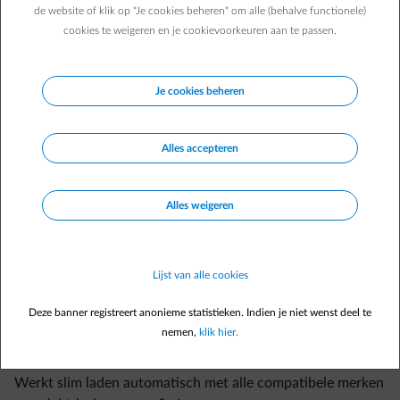
de website of klik op "Je cookies beheren" om alle (behalve functionele)
De beloningen voor slim laden zijn wel beperkt: met de meeste
cookies te weigeren en je cookievoorkeuren aan te passen.
maar niet alle energiecontracten kan je beloningen verdienen.
Check hier
of je met jouw energiecontract beloningen kan
verdienen.
Je cookies beheren
Alles accepteren
Alles weigeren
Veelgestelde vragen
Moet ik iets extra activeren tijdens een laadsessie om het
Lijst van alle cookies
laden te starten wanneer het voor mij voordelig is?
Ik kan mijn wagen wel koppelen aan de Smart App, maar hij
Deze banner registreert anonieme statistieken. Indien je niet wenst deel te
is niet compatibel met de functie 'Slim laden'. Wat betekent
nemen,
klik hier.
dit concreet en wat kan ik doen om dit te verhelpen?
Werkt slim laden automatisch met alle compatibele merken