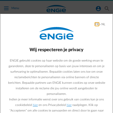
Ga naar de hoofdinhoud
normal-account-circle
search
Menu
FR
-
NL
Moet ik een digitale meter hebben om
gebruik te kunnen maken van de Smart
Charge-dienst van ENGIE?
Wij respecteren je privacy
Terug naar contactpagina
arrow-left
ENGIE gebruikt cookies op haar website om de goede werking ervan te
garanderen, deze te personaliseren op basis van jouw interesses en om je
Nee hoor, ENGIE biedt de Smart Charge-dienst aan voor al zijn
surfervaring te optimaliseren. Bepaalde cookies laten ons toe om onze
klanten in België. Of je nu een digitale meter hebt of een analoge
reclameberichten te personaliseren via online banners of directe
meter. Of je nu in Vlaanderen, Wallonië of Brussel woont. Zolang je
berichten. Bepaalde partners van ENGIE kunnen cookies op onze website
jouw wagen of laadpaal kunt koppelen met de Smart App en klant
bent voor je elektriciteit, kan je deze dienst gebruiken en je
installeren om de reclame die jou online wordt aangeboden te
laadsessies optimaal benutten. We zijn hierin anders dan andere
personaliseren.
aanbieders in België, die de dienst soms alleen beschikbaar maken
Indien je meer informatie wenst over ons gebruik van cookies kan je ons
voor mensen met een digitale meter of met een speciaal
cookiebeleid
hier
en ons Privacybeleid
hier
raadplegen. Klik op
energiecontract.
“Accepteren” om alle cookies te aanvaarden en direct door te gaan naar